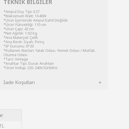
TEKNİK BİLGİLER
*Ampul Duy Tipi: E27
*Maksimum Watt: 1X40W
*Ürün İçerisinde Ampul Dahil Değildir.
*Ürün Yüksekliği: 110 cm
*Ürün Çapı: 42 cm
*Net Ağırlık: 1.92 Kg
*Ana Materyal: Çelik
*Ana Renk: Siyah. Pirinç
*IP Durumu: IP20
*Kullanım Alanları: Yatak Odası. Yemek Odası / Mutfak.
Oturma Odası
*Tarz: Vintage
*Anahtar Tipi: Duvar Anahtarı
*Ürün Voltajı: 220-240V.50/60Hz
İade Koşulları
ar
TL