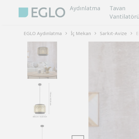
Aydınlatma
Tavan
Vantilatör
EGLO Aydınlatma
İç Mekan
Sarkıt-Avize
E