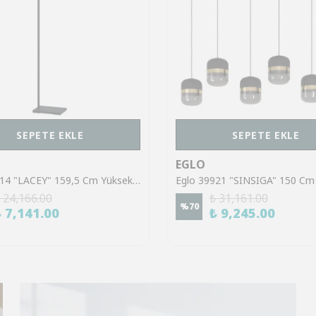
SEPETE EKLE
SEPETE EKLE
EGLO
Eglo 43614 "LACEY" 159,5 Cm Yüksekliğinde Çelik, Ahşap Köşe Lambası Lambader
 24,166.00
₺ 31,161.00
%
70
₺ 7,141.00
₺ 9,245.00