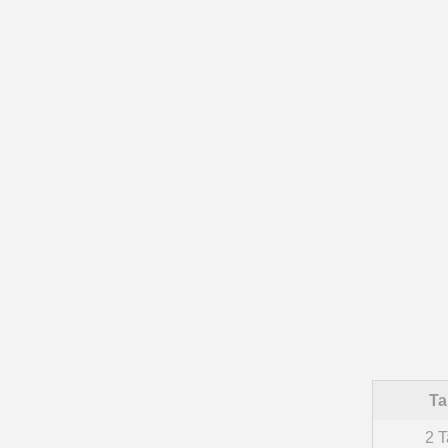
Ta
2 T