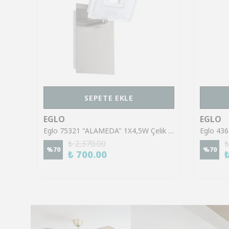
SEPETE EKLE
EGLO
EGLO
Eglo 43553 "GILTSPUR" Çelik Siyah Tavan Armatürü
Eglo 75321 "ALAMEDA" 1X4,5W Çelik Nikel Mat Sıva Üstü Spot
₺ 2,370.00
₺
%
70
%
70
₺ 700.00