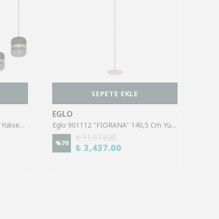
SEPETE EKLE
EGLO
EGL
Eglo 39921 "SINSIGA" 150 Cm Yüksekliğinde Çelik Siyah Sarkıt Avize
Eglo 901112 "FIORANA" 140,5 Cm Yüksekliğinde Çelik Köşe Lambası Lambader
₺ 11,513.00
%
70
%
70
₺ 3,437.00