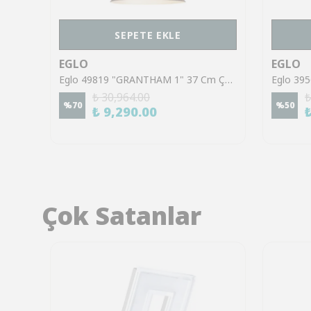
SEPETE EKLE
EGLO
EGLO
Eglo 99591 "NARICES" 110 Cm Yüksekliğinde Çelik Siyah Sarkıt Avize
Eglo 49819 "GRANTHAM 1" 37 Cm Çapında Çelik Antik Kahverengi, Bej Sarkıt Avize
₺ 30,964.00
₺
%
70
%
50
₺ 9,290.00
Çok Satanlar