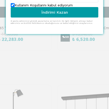
Kullanım Koşullarını kabul ediyorum
SEPETE EKLE
SEPETE EKLE
İndirimi Kazan
EGLO
E-posta adresinizi girerek pazarlama ve tanıtım ile ilgili iletişim almayı kabul
edersiniz ve Gizlilik Politikamızı okuduğunuzu ve kabul ettiğinizi onaylarsınız.
Eglo 39565 "ESTANYS" 150 Cm Yüksekliğinde Çelik Nikel Nero Sarkıt Avize
 44,565.00
₺ 13,040.00
%
50
₺ 22,283.00
₺ 6,520.00