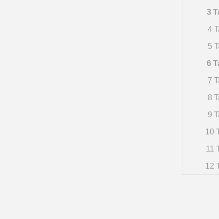
3 T
4 T
5 T
6 T
7 T
8 T
9 T
10 T
11 
12 T