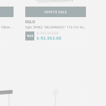
SEPETE EKLE
EGLO
EGL
Eglo 98734 "BRENDA" 150 Cm Yüksekliğinde Çelik Beyaz, Nikel Mat Sarkıt Avize
Eglo 39462 "VALPARAISO" 110 Cm Yüksekliğinde Çelik Gold Sarkıt Avize
₺ 187,903.00
%
50
%
50
₺ 93,952.00