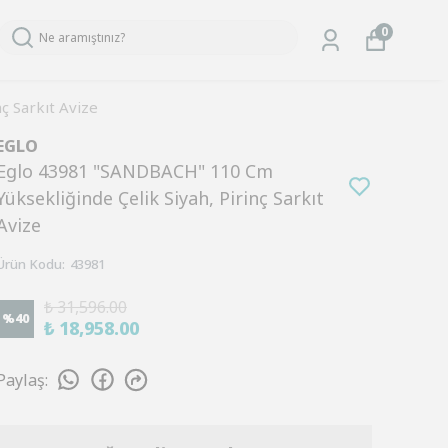
0
ç Sarkıt Avize
EGLO
Eglo 43981 "SANDBACH" 110 Cm
Yüksekliğinde Çelik Siyah, Pirinç Sarkıt
Avize
Ürün Kodu
:
43981
₺ 31,596.00
%
40
₺ 18,958.00
Paylaş
: