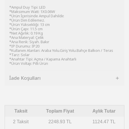
*Ampul Duy Tipi: LED
*Maksimum Watt: 1X0.06W
*Ürün İçerisinde Ampul Dahildir.
*Ürün Dim Edilemez.
*Ürün Yüksekliği: 13 cm
*Ürün Çapı: 11.5 cm
*Net Ağırlık: 0.19 Kg
*Ana Materyal: Çelik
*Ana Renk: Siyah. Bakır
*IP Durumu: IP20
*Kullanım Alanları: Araba Yolu.Giriş Yolu.Bahçe Balkon / Teras
*Tarz: Solar
*Anahtar Tipi: Açma / Kapama Anahtarlı
*Ürün Voltajı: Pilli Ürün
İade Koşulları
Taksit
Toplam Fiyat
Aylık Tutar
2 Taksit
2248.93 TL
1124.47 TL