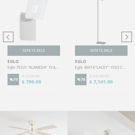
SEPETE EKLE
SEPETE EKLE
EGLO
EGLO
Eglo 75321 "ALAMEDA" 1X4,5W Çelik Nikel Mat Sıva Üstü Spot
Eglo 43614 "LACEY" 159,5 Cm Yüksekliğinde Çelik, Ahşap Köşe Lambası Lambader
₺ 2,370.00
₺ 24,166.00
%
70
%
70
₺ 700.00
₺ 7,141.00