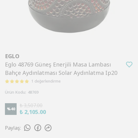
EGLO
Eglo 48769 Güneş Enerjili Masa Lambası
Bahçe Aydınlatması Solar Aydınlatma Ip20
1 değerlendirme
Ürün Kodu
:
48769
₺ 3,507.00
%
40
₺ 2,105.00
Paylaş
: