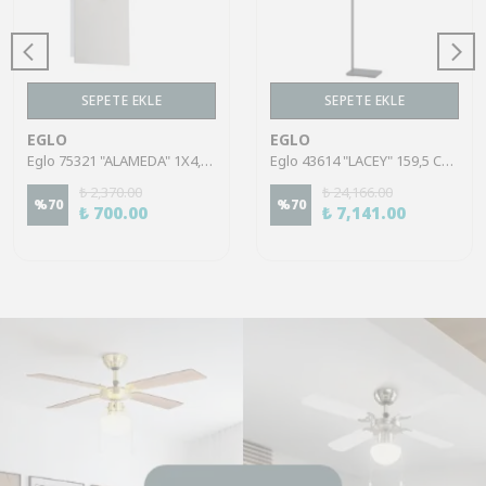
SEPETE EKLE
SEPETE EKLE
EGLO
EGLO
Eglo 75321 "ALAMEDA" 1X4,5W Çelik Nikel Mat Sıva Üstü Spot
Eglo 43614 "LACEY" 159,5 Cm Yüksekliğinde Çelik, Ahşap Köşe Lambası Lambader
₺ 2,370.00
₺ 24,166.00
%
70
%
70
₺ 700.00
₺ 7,141.00