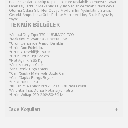
Bağımsız Olarak Açılıp Kapatılabilir Ve Kısılabilir. Zamansız Tavan
Lambası, Farklı İç Mekanlara Uyum Sağlar Ve Yatak Odası Veya
Oturma Odası Gibi Her Odaya Modern Bir Aydınlatma Sunar.
Gerekli Ampuller Ürünle Birlikte Verilir Ve Hoş, Sıcak Beyaz Işık
Yayar.
TEKNİK BİLGİLER
*Ampul Duy Tipi: R7S-118MM/G9-ECO
*Maksimum Watt: 1X230W/1X33W
*Ürün İçerisinde Ampul Dahildir.
*Ürün Dim Edilebilir.
*Ürün Yüksekliği: 180 cm
*Ürün Uzunluğu: 44 cm
*Net Ağırlık: 8.35 Kg
*Ana Materyal: Çelik
*Ana Renk: Fırçalanmış
*Cam/Şapka Materyali: Buzlu Cam
*Cam/Şapka Rengi: Beyaz
*IP Durumu: IP20
*Kullanım Alanları: Yatak Odası. Oturma Odası
*Anahtar Tipi: Döner Potansiyometre
*Ürün Voltajı: 230-240V.50/60Hz
İade Koşulları