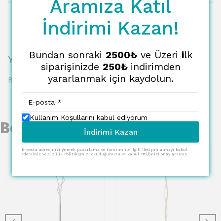
Aramıza Katıl
İndirimi Kazan!
Bundan sonraki
2500₺
ve Üzeri
i
lk
Yorumlar
siparişinizde
250₺
indirimden
yararlanmak için kaydolun.
Bu ürün için henüz yorum yapılmamış.
Kullanım Koşullarını kabul ediyorum
Benzer Ürünler
İndirimi Kazan
E-posta adresinizi girerek pazarlama ve tanıtım ile ilgili iletişim almayı kabul
edersiniz ve Gizlilik Politikamızı okuduğunuzu ve kabul ettiğinizi onaylarsınız.