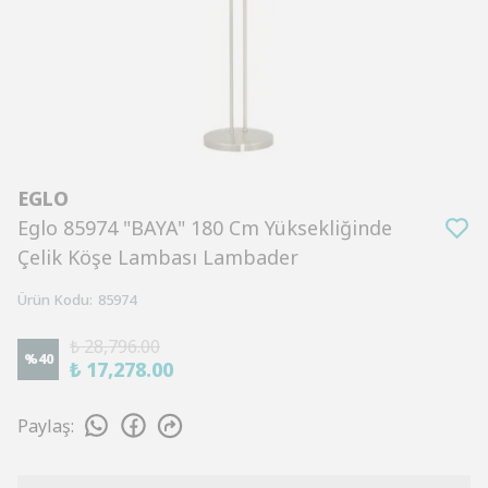
EGLO
Eglo 85974 "BAYA" 180 Cm Yüksekliğinde
Çelik Köşe Lambası Lambader
Ürün Kodu
:
85974
₺ 28,796.00
%
40
₺ 17,278.00
Paylaş
: