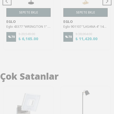
SEPETE EKLE
SEPETE EKLE
EGLO
EGLO
Eglo 43377 "WRINGTON 1" 149,5 Cm Yüksekliğinde Çelik Köşe Lambası Lambader
Eglo 901107 "LASANA 4" 143 Cm Yüksekliğinde Çelik, Alüminyum Köşe Lambası Lambader
₺ 20,549.00
₺ 38,064.00
%
70
%
70
₺ 6,165.00
₺ 11,420.00
Çok Satanlar