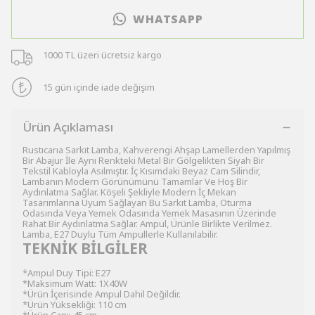
WHATSAPP
1000 TL üzeri ücretsiz kargo
15 gün içinde iade değişim
Ürün Açıklaması
Rustıcarıa Sarkıt Lamba, Kahverengi Ahşap Lamellerden Yapılmış
Bir Abajur İle Aynı Renkteki Metal Bir Gölgelikten Siyah Bir
Tekstil Kabloyla Asılmıştır. İç Kısımdaki Beyaz Cam Silindir,
Lambanın Modern Görünümünü Tamamlar Ve Hoş Bir
Aydınlatma Sağlar. Köşeli Şekliyle Modern İç Mekan
Tasarımlarına Uyum Sağlayan Bu Sarkıt Lamba, Oturma
Odasında Veya Yemek Odasında Yemek Masasının Üzerinde
Rahat Bir Aydınlatma Sağlar. Ampul, Ürünle Birlikte Verilmez.
Lamba, E27 Duylu Tüm Ampullerle Kullanılabilir.
TEKNİK BİLGİLER
*Ampul Duy Tipi: E27
*Maksimum Watt: 1X40W
*Ürün İçerisinde Ampul Dahil Değildir.
*Ürün Yüksekliği: 110 cm