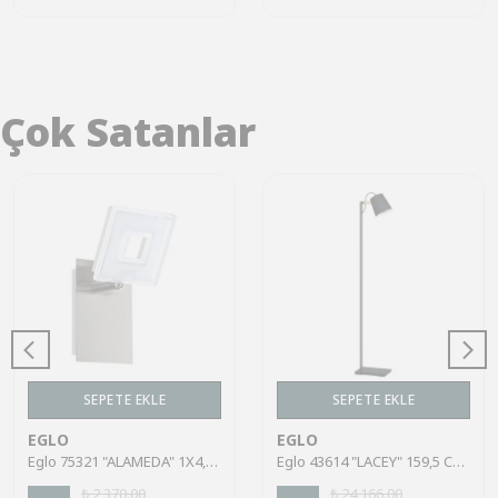
Çok Satanlar
SEPETE EKLE
SEPETE EKLE
EGLO
EGLO
Eglo 75321 "ALAMEDA" 1X4,5W Çelik Nikel Mat Sıva Üstü Spot
Eglo 43614 "LACEY" 159,5 Cm Yüksekliğinde Çelik, Ahşap Köşe Lambası Lambader
₺ 2,370.00
₺ 24,166.00