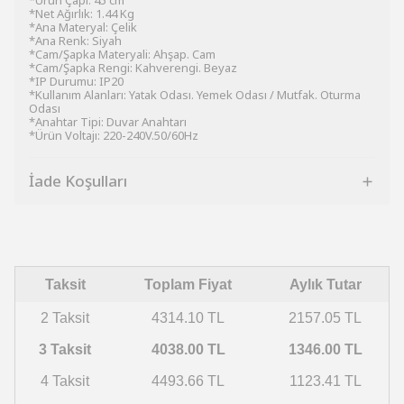
*Ürün Çapı: 45 cm
*Net Ağırlık: 1.44 Kg
*Ana Materyal: Çelik
*Ana Renk: Siyah
*Cam/Şapka Materyali: Ahşap. Cam
*Cam/Şapka Rengi: Kahverengi. Beyaz
*IP Durumu: IP20
*Kullanım Alanları: Yatak Odası. Yemek Odası / Mutfak. Oturma
Odası
*Anahtar Tipi: Duvar Anahtarı
*Ürün Voltajı: 220-240V.50/60Hz
İade Koşulları
Taksit
Toplam Fiyat
Aylık Tutar
2 Taksit
4314.10 TL
2157.05 TL
3 Taksit
4038.00 TL
1346.00 TL
4 Taksit
4493.66 TL
1123.41 TL