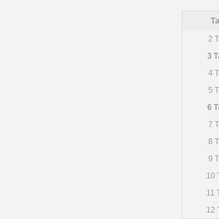
Ta
2 T
3 T
4 T
5 T
6 T
7 T
8 T
9 T
10 
11 
12 