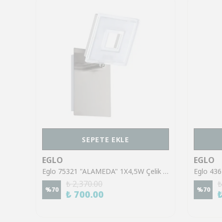
SEPETE EKLE
EGLO
EGLO
Eglo 43553 "GILTSPUR" Çelik Siyah Tavan Armatürü
Eglo 75321 "ALAMEDA" 1X4,5W Çelik Nikel Mat Sıva Üstü Spot
₺ 2,370.00
₺
%
70
%
70
₺ 700.00