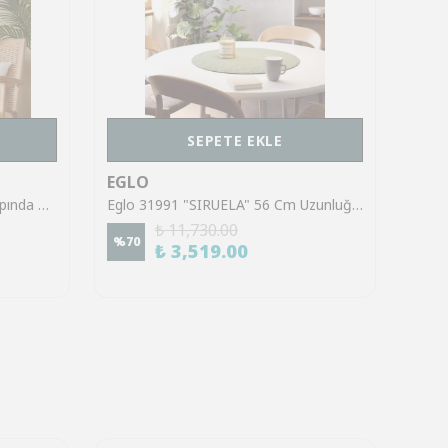
SEPETE EKLE
EGLO
EGL
Eglo 43869 "HAXEY" 50 Cm Çapında Çelik Siyah Sarkıt Avize
Eglo 31991 "SIRUELA" 56 Cm Uzunluğunda Çelik Siyah Sarkıt Avize
₺ 11,730.00
%
70
%
70
₺ 3,519.00