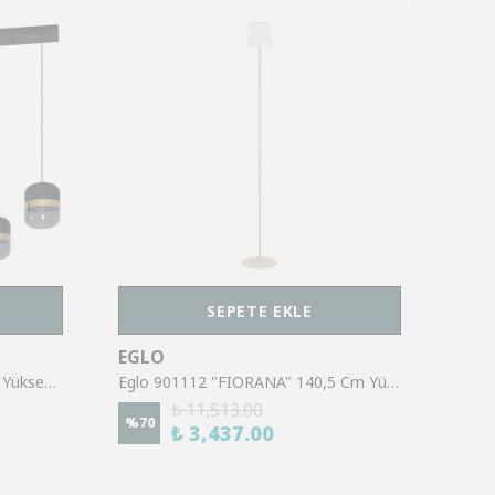
SEPETE EKLE
EGLO
EGL
Eglo 39921 "SINSIGA" 150 Cm Yüksekliğinde Çelik Siyah Sarkıt Avize
Eglo 901112 "FIORANA" 140,5 Cm Yüksekliğinde Çelik Köşe Lambası Lambader
₺ 11,513.00
%
70
%
70
₺ 3,437.00