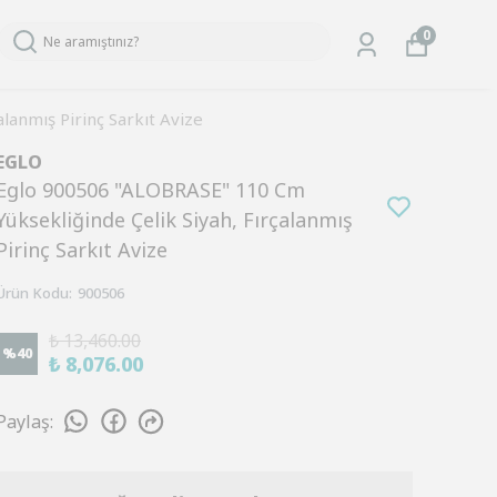
0
lanmış Pirinç Sarkıt Avize
EGLO
Eglo 900506 "ALOBRASE" 110 Cm
Yüksekliğinde Çelik Siyah, Fırçalanmış
Pirinç Sarkıt Avize
Ürün Kodu
:
900506
₺ 13,460.00
%
40
₺ 8,076.00
Paylaş
: