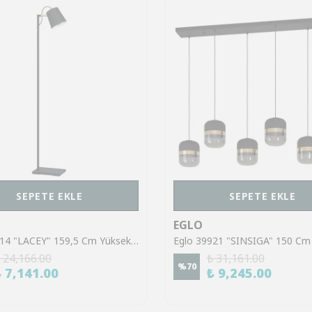
SEPETE EKLE
SEPETE EKLE
EGLO
Eglo 43614 "LACEY" 159,5 Cm Yüksekliğinde Çelik, Ahşap Köşe Lambası Lambader
 24,166.00
₺ 31,161.00
%
70
₺ 7,141.00
₺ 9,245.00