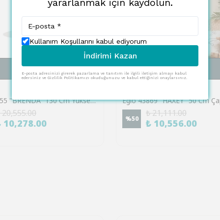
yararlanmak için kaydolun.
Kullanım Koşullarını kabul ediyorum
İndirimi Kazan
SEPETE EKLE
SEPETE EKLE
E-posta adresinizi girerek pazarlama ve tanıtım ile ilgili iletişim almayı kabul
edersiniz ve Gizlilik Politikamızı okuduğunuzu ve kabul ettiğinizi onaylarsınız.
EGLO
Eglo 87055 "BRENDA" 130 Cm Yüksekliğinde Plastik, Çelik Beyaz, Krom Sarkıt Avize
 20,555.00
₺ 21,111.00
%
50
₺ 10,278.00
₺ 10,556.00