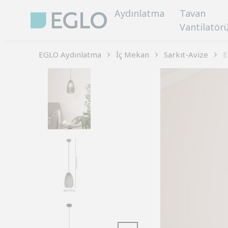
Aydınlatma
Tavan
Vantilatör
EGLO Aydınlatma
İç Mekan
Sarkıt-Avize
E