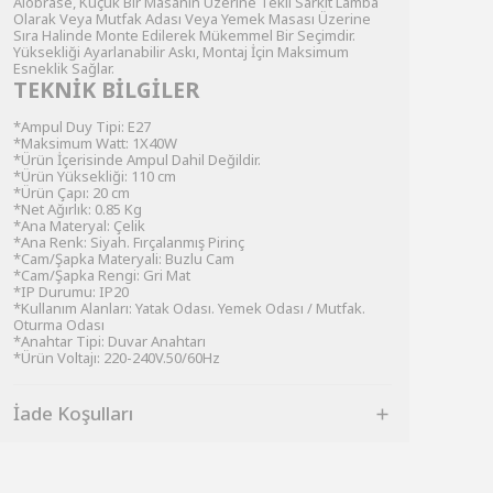
Alobrase, Küçük Bir Masanın Üzerine Tekli Sarkıt Lamba
Olarak Veya Mutfak Adası Veya Yemek Masası Üzerine
Sıra Halinde Monte Edilerek Mükemmel Bir Seçimdir.
Yüksekliği Ayarlanabilir Askı, Montaj İçin Maksimum
Esneklik Sağlar.
TEKNİK BİLGİLER
*Ampul Duy Tipi: E27
*Maksimum Watt: 1X40W
*Ürün İçerisinde Ampul Dahil Değildir.
*Ürün Yüksekliği: 110 cm
*Ürün Çapı: 20 cm
*Net Ağırlık: 0.85 Kg
*Ana Materyal: Çelik
*Ana Renk: Siyah. Fırçalanmış Pirinç
*Cam/Şapka Materyali: Buzlu Cam
*Cam/Şapka Rengi: Gri Mat
*IP Durumu: IP20
*Kullanım Alanları: Yatak Odası. Yemek Odası / Mutfak.
Oturma Odası
*Anahtar Tipi: Duvar Anahtarı
*Ürün Voltajı: 220-240V.50/60Hz
İade Koşulları