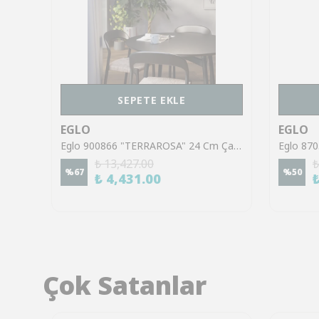
SEPETE EKLE
EGLO
EGLO
Eglo 95606 "STELLATO 2" 40 Cm Çapında Çelik Beyaz Sarkıt Avize
Eglo 900866 "TERRAROSA" 24 Cm Çapında Çelik Kum Rengi Sarkıt Avize
₺ 13,427.00
₺
%
67
%
50
₺ 4,431.00
Çok Satanlar