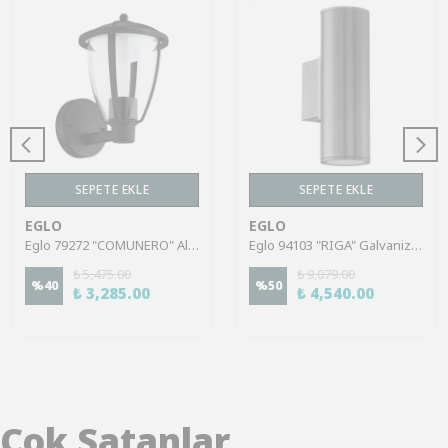
SEPETE EKLE
SEPETE EKLE
EGLO
EGLO
Eglo 79272 "COMUNERO" Alüminyum Döküm Dış Mekan Bahçe Aydınlatması Aplik Ip44
Eglo 94103 "RIGA" Galvanize Çelik Dış Mekan Bahçe Aydınlatması Aplik Ip44
₺ 5,475.00
₺ 9,079.00
%
40
%
50
₺ 3,285.00
₺ 4,540.00
Çok Satanlar