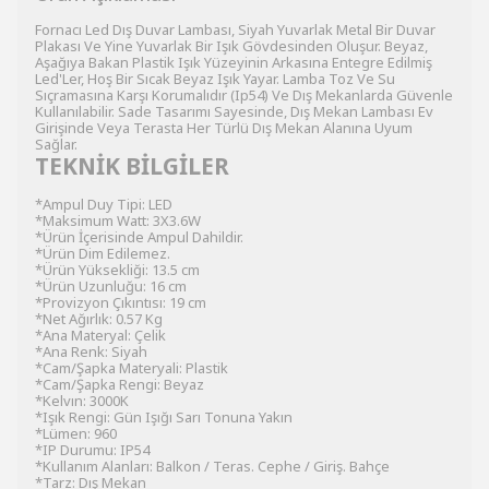
Fornacı Led Dış Duvar Lambası, Siyah Yuvarlak Metal Bir Duvar
Plakası Ve Yine Yuvarlak Bir Işık Gövdesinden Oluşur. Beyaz,
Aşağıya Bakan Plastik Işık Yüzeyinin Arkasına Entegre Edilmiş
Led'Ler, Hoş Bir Sıcak Beyaz Işık Yayar. Lamba Toz Ve Su
Sıçramasına Karşı Korumalıdır (Ip54) Ve Dış Mekanlarda Güvenle
Kullanılabilir. Sade Tasarımı Sayesinde, Dış Mekan Lambası Ev
Girişinde Veya Terasta Her Türlü Dış Mekan Alanına Uyum
Sağlar.
TEKNİK BİLGİLER
*Ampul Duy Tipi: LED
*Maksimum Watt: 3X3.6W
*Ürün İçerisinde Ampul Dahildir.
*Ürün Dim Edilemez.
*Ürün Yüksekliği: 13.5 cm
*Ürün Uzunluğu: 16 cm
*Provizyon Çıkıntısı: 19 cm
*Net Ağırlık: 0.57 Kg
*Ana Materyal: Çelik
*Ana Renk: Siyah
*Cam/Şapka Materyali: Plastik
*Cam/Şapka Rengi: Beyaz
*Kelvın: 3000K
*Işık Rengi: Gün Işığı Sarı Tonuna Yakın
*Lümen: 960
*IP Durumu: IP54
*Kullanım Alanları: Balkon / Teras. Cephe / Giriş. Bahçe
*Tarz: Dış Mekan