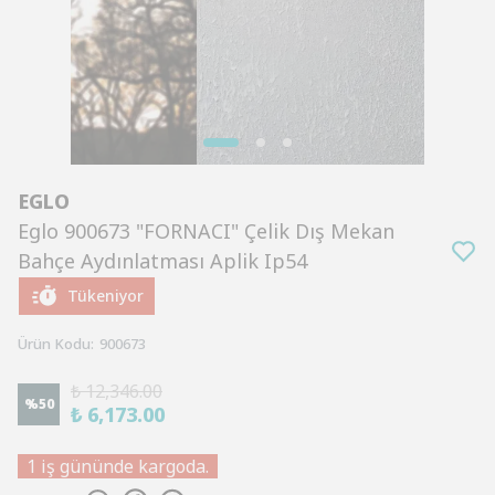
EGLO
Eglo 900673 "FORNACI" Çelik Dış Mekan
Bahçe Aydınlatması Aplik Ip54
Tükeniyor
Ürün Kodu
:
900673
₺ 12,346.00
%
50
₺ 6,173.00
1 iş gününde kargoda.