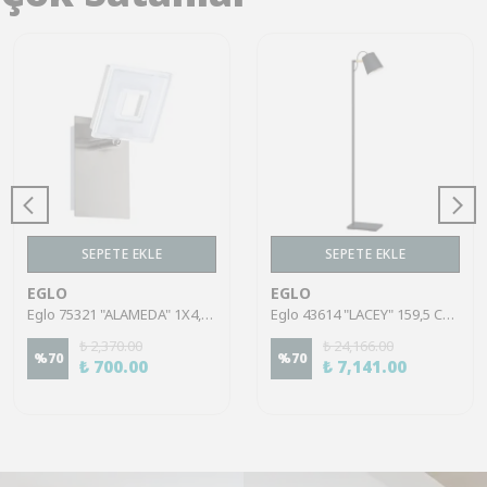
SEPETE EKLE
SEPETE EKLE
EGLO
EGLO
Eglo 75321 "ALAMEDA" 1X4,5W Çelik Nikel Mat Sıva Üstü Spot
Eglo 43614 "LACEY" 159,5 Cm Yüksekliğinde Çelik, Ahşap Köşe Lambası Lambader
₺ 2,370.00
₺ 24,166.00
%
70
%
70
₺ 700.00
₺ 7,141.00