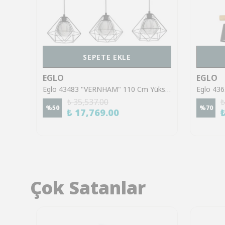
SEPETE EKLE
EGLO
EGLO
Eglo 39101 "BASILANO 1" 130 Cm Yüksekliğinde Çelik Krom Sarkıt Avize
Eglo 43483 "VERNHAM" 110 Cm Yüksekliğinde Çelik Siyah Sarkıt Avize
₺ 35,537.00
₺
%
50
%
70
₺ 17,769.00
Çok Satanlar