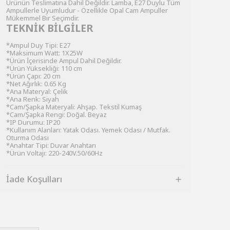
Ürünün Teslimatına Dahil Değildir. Lamba, E27 Duylu Tüm
Ampullerle Uyumludur - Özellikle Opal Cam Ampuller
Mükemmel Bir Seçimdir.
TEKNİK BİLGİLER
*Ampul Duy Tipi: E27
*Maksimum Watt: 1X25W
*Ürün İçerisinde Ampul Dahil Değildir.
*Ürün Yüksekliği: 110 cm
*Ürün Çapı: 20 cm
*Net Ağırlık: 0.65 Kg
*Ana Materyal: Çelik
*Ana Renk: Siyah
*Cam/Şapka Materyali: Ahşap. Tekstil Kumaş
*Cam/Şapka Rengi: Doğal. Beyaz
*IP Durumu: IP20
*Kullanım Alanları: Yatak Odası. Yemek Odası / Mutfak.
Oturma Odası
*Anahtar Tipi: Duvar Anahtarı
*Ürün Voltajı: 220-240V.50/60Hz
İade Koşulları