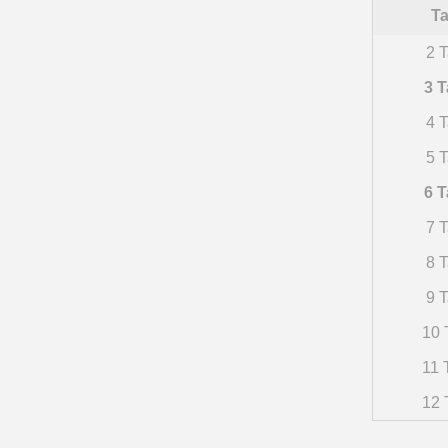
Ta
2 T
3 T
4 T
5 T
6 T
7 T
8 T
9 T
10 
11 
12 