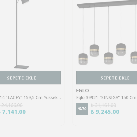
SEPETE EKLE
SEPETE EKLE
EGLO
Eglo 43614 "LACEY" 159,5 Cm Yüksekliğinde Çelik, Ahşap Köşe Lambası Lambader
 24,166.00
₺ 31,161.00
%
70
₺ 7,141.00
₺ 9,245.00