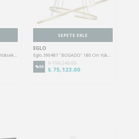
SEPETE EKLE
EGLO
EGL
Eglo 43682 "TARBES" 130 Cm Yüksekliğinde Çelik Fırçalanmış Pirinç Sarkıt Avize
Eglo 390487 "BOGADO" 180 Cm Yüksekliğinde Çelik Sarkıt Avize
₺ 150,246.00
%
50
%
50
₺ 75,123.00