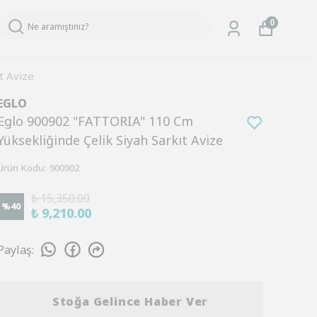
0
t Avize
EGLO
Eglo 900902 "FATTORIA" 110 Cm
Yüksekliğinde Çelik Siyah Sarkıt Avize
Ürün Kodu
:
900902
₺ 15,350.00
%
40
₺ 9,210.00
Paylaş
:
Stoğa Gelince Haber Ver