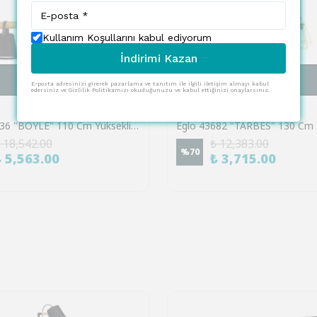
Kullanım Koşullarını kabul ediyorum
İndirimi Kazan
SEPETE EKLE
SEPETE EKLE
E-posta adresinizi girerek pazarlama ve tanıtım ile ilgili iletişim almayı kabul
edersiniz ve Gizlilik Politikamızı okuduğunuzu ve kabul ettiğinizi onaylarsınız.
EGLO
Eglo 43636 "BOYLE" 110 Cm Yüksekliğinde Çelik, Ahşap Siyah, Kahverengi Sarkıt Avize
 18,542.00
₺ 12,383.00
%
70
₺ 5,563.00
₺ 3,715.00