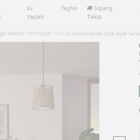
Ev
Teşhir
🚚 Sipariş
ü
Yaşam
Takip
glo 900902 "FATTORIA" 110 Cm Yüksekliğinde Çelik Siyah Sarkı