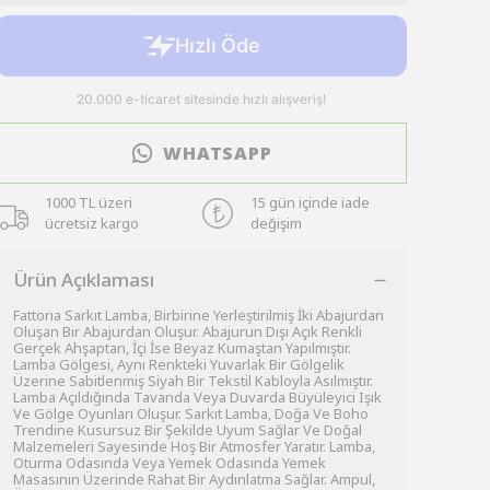
WHATSAPP
1000 TL üzeri
15 gün içinde iade
ücretsiz kargo
değişim
Ürün Açıklaması
Fattorıa Sarkıt Lamba, Birbirine Yerleştirilmiş İki Abajurdan
Oluşan Bir Abajurdan Oluşur. Abajurun Dışı Açık Renkli
Gerçek Ahşaptan, İçi İse Beyaz Kumaştan Yapılmıştır.
Lamba Gölgesi, Aynı Renkteki Yuvarlak Bir Gölgelik
Üzerine Sabitlenmiş Siyah Bir Tekstil Kabloyla Asılmıştır.
Lamba Açıldığında Tavanda Veya Duvarda Büyüleyici Işık
Ve Gölge Oyunları Oluşur. Sarkıt Lamba, Doğa Ve Boho
Trendine Kusursuz Bir Şekilde Uyum Sağlar Ve Doğal
Malzemeleri Sayesinde Hoş Bir Atmosfer Yaratır. Lamba,
Oturma Odasında Veya Yemek Odasında Yemek
Masasının Üzerinde Rahat Bir Aydınlatma Sağlar. Ampul,