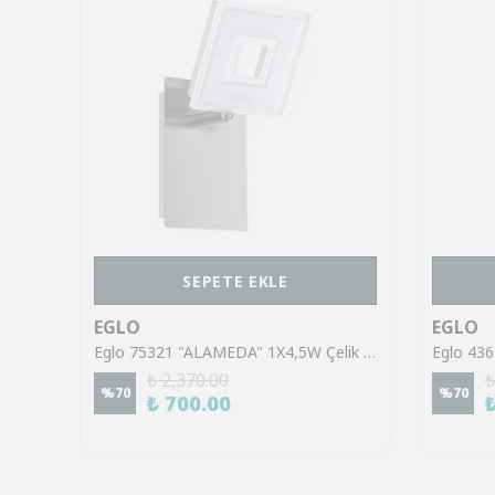
SEPETE EKLE
EGLO
EGLO
Eglo 43553 "GILTSPUR" Çelik Siyah Tavan Armatürü
Eglo 75321 "ALAMEDA" 1X4,5W Çelik Nikel Mat Sıva Üstü Spot
₺ 2,370.00
₺
%
70
%
70
₺ 700.00