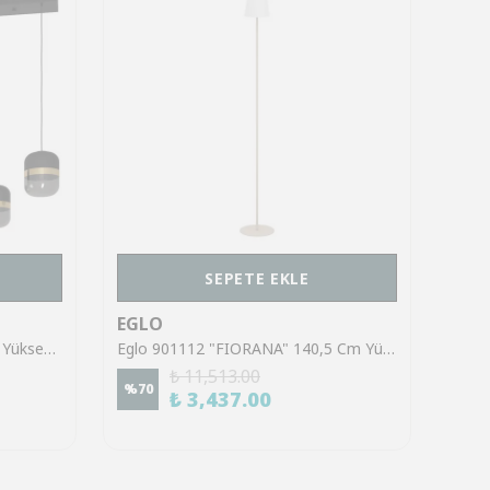
SEPETE EKLE
EGLO
EGL
Eglo 39921 "SINSIGA" 150 Cm Yüksekliğinde Çelik Siyah Sarkıt Avize
Eglo 901112 "FIORANA" 140,5 Cm Yüksekliğinde Çelik Köşe Lambası Lambader
₺ 11,513.00
%
70
%
70
₺ 3,437.00