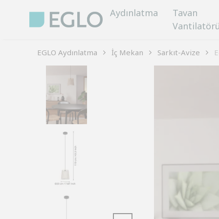
Aydınlatma
Tavan
Vantilatör
EGLO Aydınlatma
İç Mekan
Sarkıt-Avize
E