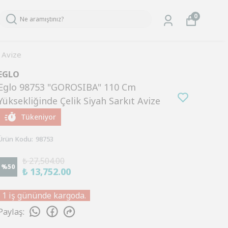
0
 Avize
EGLO
Eglo 98753 "GOROSIBA" 110 Cm
Yüksekliğinde Çelik Siyah Sarkıt Avize
Tükeniyor
Ürün Kodu
:
98753
₺ 27,504.00
%
50
₺ 13,752.00
1 iş gününde kargoda.
Paylaş
: