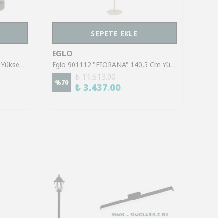
SEPETE EKLE
EGLO
EGL
Eglo 39921 "SINSIGA" 150 Cm Yüksekliğinde Çelik Siyah Sarkıt Avize
Eglo 901112 "FIORANA" 140,5 Cm Yüksekliğinde Çelik Köşe Lambası Lambader
₺ 11,513.00
%
70
%
70
₺ 3,437.00