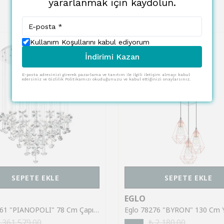
yararlanmak için kaydolun.
Kullanım Koşullarını kabul ediyorum
İndirimi Kazan
E-posta adresinizi girerek pazarlama ve tanıtım ile ilgili iletişim almayı kabul
edersiniz ve Gizlilik Politikamızı okuduğunuzu ve kabul ettiğinizi onaylarsınız.
SEPETE EKLE
SEPETE EKLE
EGLO
Eglo 93661 "PIANOPOLI" 78 Cm Çapında Paslanmaz Çelik Krom Sarkıt Avize
 361,579.00
₺ 2,180.00