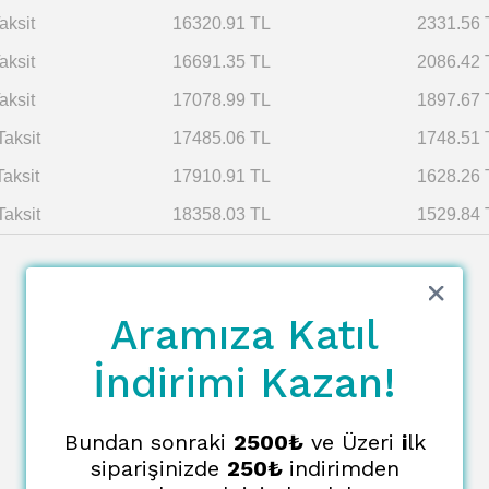
aksit
16320.91 TL
2331.56 
aksit
16691.35 TL
2086.42 
aksit
17078.99 TL
1897.67 
Taksit
17485.06 TL
1748.51 
Taksit
17910.91 TL
1628.26 
Taksit
18358.03 TL
1529.84 
Aramıza Katıl
İndirimi Kazan!
Bundan sonraki
2500₺
ve Üzeri
i
lk
siparişinizde
250₺
indirimden