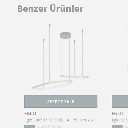
Benzer Ürünler
SEPETE EKLE
EGLO
EGLO
Eglo 99661 "CURASAO" 110 Cm Yüksekliğinde Çelik Siyah Sarkıt Avize
Eglo 390507 "ESTRELLA" 150 Cm Yüksekliğinde Alüminyum Çelik Sarkıt Avize
₺ 82,541.00
₺