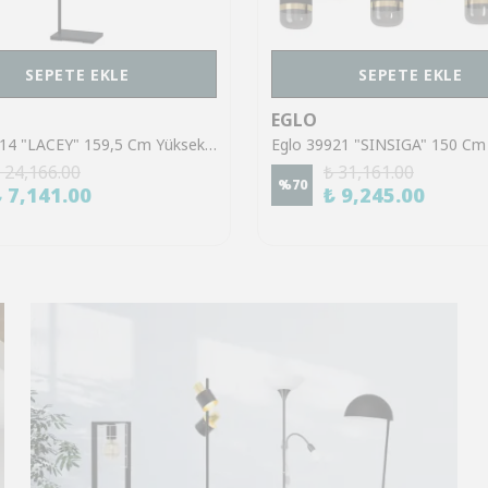
SEPETE EKLE
SEPETE EKLE
EGLO
Eglo 43614 "LACEY" 159,5 Cm Yüksekliğinde Çelik, Ahşap Köşe Lambası Lambader
 24,166.00
₺ 31,161.00
%
70
₺ 7,141.00
₺ 9,245.00