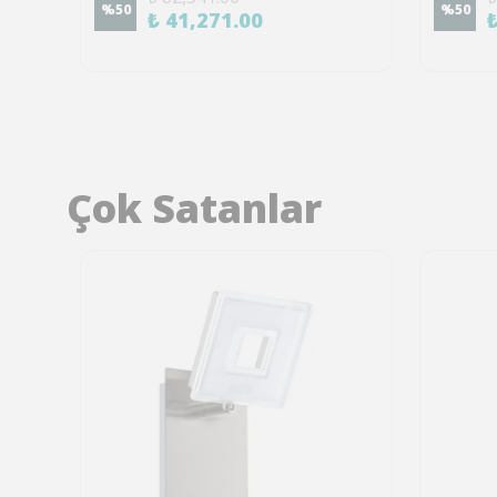
%
50
%
50
₺ 41,271.00
Çok Satanlar