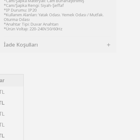
*Cam/Şapka Materyali: Cam Buharlaştırılmış
*Cam/Şapka Rengi: Siyah-Şeffaf
*IP Durumu: IP20
*Kullanım Alanları: Yatak Odası. Yemek Odası / Mutfak.
Oturma Odası
*Anahtar Tipi: Duvar Anahtarı
*Ürün Voltajı: 220-240V.50/60Hz
İade Koşulları
ar
TL
TL
TL
TL
TL