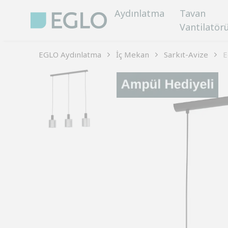
Aydınlatma
Tavan
Vantilatör
EGLO Aydınlatma
İç Mekan
Sarkıt-Avize
E