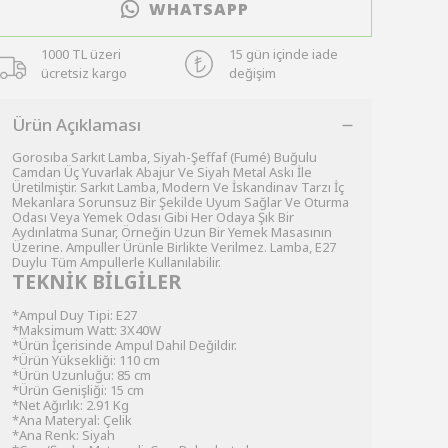
WHATSAPP
1000 TL üzeri
15 gün içinde iade
ücretsiz kargo
değişim
Ürün Açıklaması
Gorosıba Sarkıt Lamba, Siyah-Şeffaf (Fumé) Buğulu
Camdan Üç Yuvarlak Abajur Ve Siyah Metal Askı İle
Üretilmiştir. Sarkıt Lamba, Modern Ve İskandinav Tarzı İç
Mekanlara Sorunsuz Bir Şekilde Uyum Sağlar Ve Oturma
Odası Veya Yemek Odası Gibi Her Odaya Şık Bir
Aydınlatma Sunar, Örneğin Uzun Bir Yemek Masasının
Üzerine. Ampuller Ürünle Birlikte Verilmez. Lamba, E27
Duylu Tüm Ampullerle Kullanılabilir.
TEKNİK BİLGİLER
*Ampul Duy Tipi: E27
*Maksimum Watt: 3X40W
*Ürün İçerisinde Ampul Dahil Değildir.
*Ürün Yüksekliği: 110 cm
*Ürün Uzunluğu: 85 cm
*Ürün Genişliği: 15 cm
*Net Ağırlık: 2.91 Kg
*Ana Materyal: Çelik
*Ana Renk: Siyah