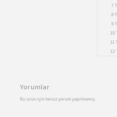
7 T
8 T
9 T
10 
11 
12 
Yorumlar
Bu ürün için henüz yorum yapılmamış.