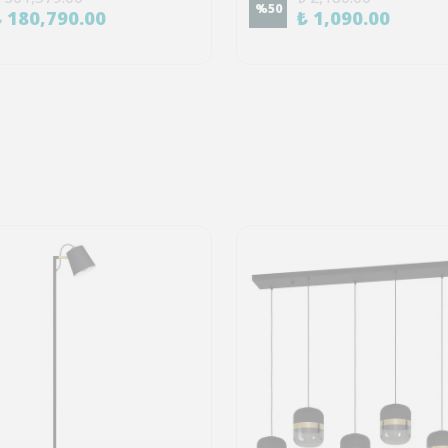
%
50
₺ 180,790.00
₺ 1,090.00