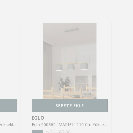
SEPETE EKLE
EGLO
EGL
Eglo 78276 "BYRON" 130 Cm Yüksekliğinde 35.5 Cm Çapında Çelik Sarkıt Avize
Eglo 900362 "MARIEL" 110 Cm Yüksekliğinde Çelik, Ahşap Açık Gri, Kahverengi Sarkıt Avize
₺ 31,162.00