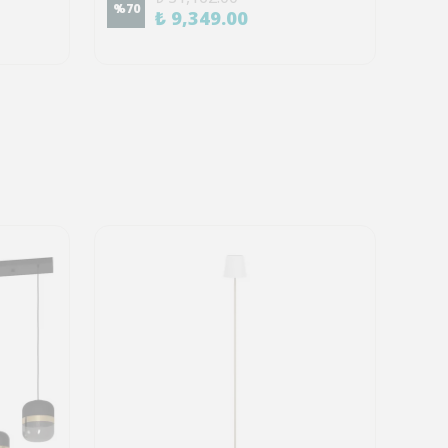
%
70
%
70
₺ 9,349.00