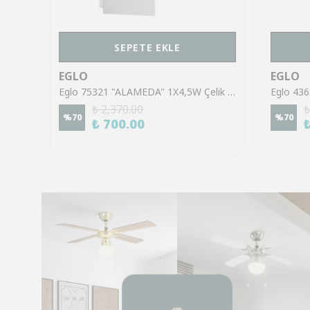
SEPETE EKLE
EGLO
EGLO
Eglo 43553 "GILTSPUR" Çelik Siyah Tavan Armatürü
Eglo 75321 "ALAMEDA" 1X4,5W Çelik Nikel Mat Sıva Üstü Spot
₺ 2,370.00
₺
%
70
%
70
₺ 700.00