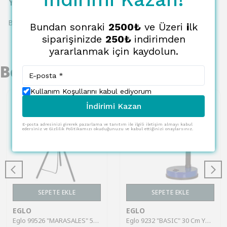
Yorumlar
Bu ürün için henüz yorum yapılmamış.
Bundan sonraki
2500₺
ve Üzeri
i
lk
siparişinizde
250₺
indirimden
yararlanmak için kaydolun.
Benzer Ürünler
Kullanım Koşullarını kabul ediyorum
İndirimi Kazan
E-posta adresinizi girerek pazarlama ve tanıtım ile ilgili iletişim almayı kabul
edersiniz ve Gizlilik Politikamızı okuduğunuzu ve kabul ettiğinizi onaylarsınız.
SEPETE EKLE
SEPETE EKLE
EGLO
EGLO
Eglo 99526 "MARASALES" 57 Cm Yüksekliğinde Çelik Masa Lambası
Eglo 9232 "BASIC" 30 Cm Yüksekliğinde Plastik, Çelik Masa Lambası