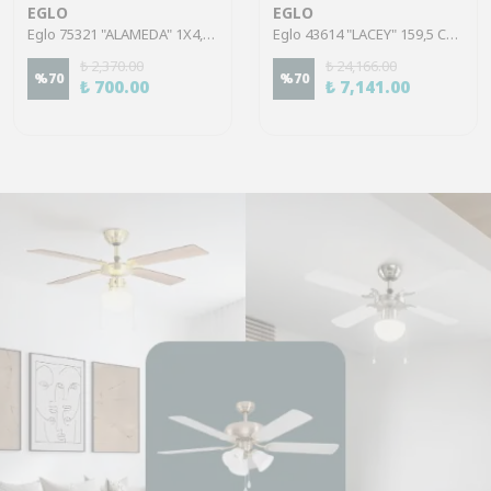
EGLO
EGLO
Eglo 75321 "ALAMEDA" 1X4,5W Çelik Nikel Mat Sıva Üstü Spot
Eglo 43614 "LACEY" 159,5 Cm Yüksekliğinde Çelik, Ahşap Köşe Lambası Lambader
₺ 2,370.00
₺ 24,166.00
%
70
%
70
₺ 700.00
₺ 7,141.00