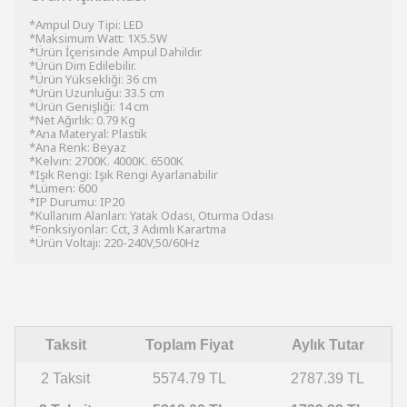
*Ampul Duy Tipi: LED
*Maksimum Watt: 1X5.5W
*Ürün İçerisinde Ampul Dahildir.
*Ürün Dim Edilebilir.
*Ürün Yüksekliği: 36 cm
*Ürün Uzunluğu: 33.5 cm
*Ürün Genişliği: 14 cm
*Net Ağırlık: 0.79 Kg
*Ana Materyal: Plastik
*Ana Renk: Beyaz
*Kelvın: 2700K. 4000K. 6500K
*Işık Rengi: Işık Rengi Ayarlanabilir
*Lümen: 600
*IP Durumu: IP20
*Kullanım Alanları: Yatak Odası, Oturma Odası
*Fonksiyonlar: Cct, 3 Adımlı Karartma
*Ürün Voltajı: 220-240V,50/60Hz
Taksit
Toplam Fiyat
Aylık Tutar
2 Taksit
5574.79 TL
2787.39 TL