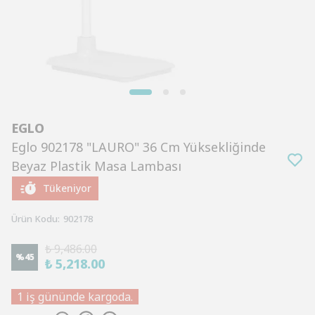
EGLO
Eglo 902178 "LAURO" 36 Cm Yüksekliğinde
Beyaz Plastik Masa Lambası
Tükeniyor
Ürün Kodu
:
902178
₺ 9,486.00
%
45
₺ 5,218.00
1 iş gününde kargoda.