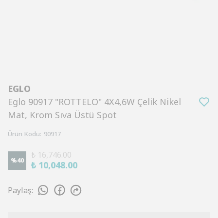
EGLO
Eglo 90917 "ROTTELO" 4X4,6W Çelik Nikel
Mat, Krom Sıva Üstü Spot
Ürün Kodu
:
90917
₺ 16,746.00
%
40
₺ 10,048.00
Paylaş
: