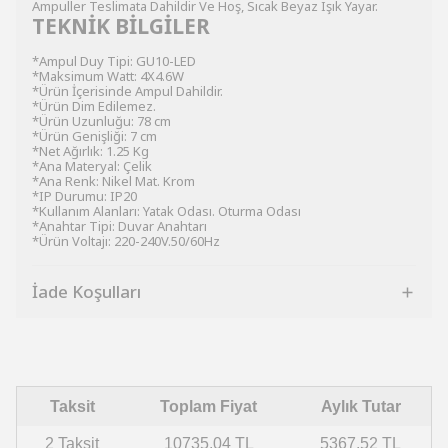
Ampuller Teslimata Dahildir Ve Hoş, Sıcak Beyaz Işık Yayar.
TEKNİK BİLGİLER
*Ampul Duy Tipi: GU10-LED
*Maksimum Watt: 4X4.6W
*Ürün İçerisinde Ampul Dahildir.
*Ürün Dim Edilemez.
*Ürün Uzunluğu: 78 cm
*Ürün Genişliği: 7 cm
*Net Ağırlık: 1.25 Kg
*Ana Materyal: Çelik
*Ana Renk: Nikel Mat. Krom
*IP Durumu: IP20
*Kullanım Alanları: Yatak Odası. Oturma Odası
*Anahtar Tipi: Duvar Anahtarı
*Ürün Voltajı: 220-240V.50/60Hz
İade Koşulları
Taksit
Toplam Fiyat
Aylık Tutar
2 Taksit
10735.04 TL
5367.52 TL