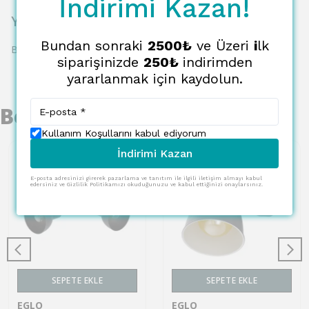
İndirimi Kazan!
Yorumlar
Bundan sonraki
2500₺
ve Üzeri
i
lk
Bu ürün için henüz yorum yapılmamış.
siparişinizde
250₺
indirimden
yararlanmak için kaydolun.
Benzer Ürünler
Kullanım Koşullarını kabul ediyorum
İndirimi Kazan
E-posta adresinizi girerek pazarlama ve tanıtım ile ilgili iletişim almayı kabul
edersiniz ve Gizlilik Politikamızı okuduğunuzu ve kabul ettiğinizi onaylarsınız.
SEPETE EKLE
SEPETE EKLE
EGLO
EGLO