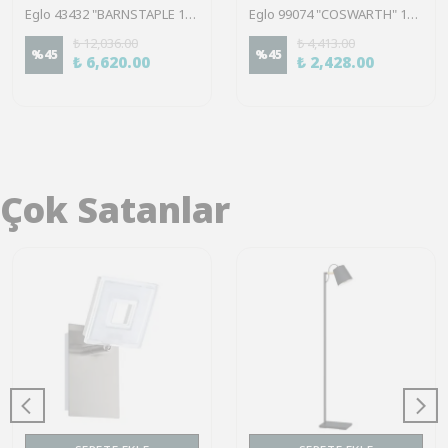
Eglo 43432 "BARNSTAPLE 1" 2X40W Ahşap, Çelik Siyah Sıva Üstü Spot
Eglo 99074 "COSWARTH" 1X25W Çelik, Ahşap Antrasit, Krem-Beyaz, Kahverengi Sıva Üstü Spot
₺ 12,036.00
₺ 4,413.00
%
45
%
45
₺ 6,620.00
₺ 2,428.00
Çok Satanlar