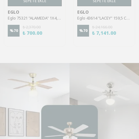
SEPETE EKLE
SEPETE EKLE
EGLO
EGLO
Eglo 75321 "ALAMEDA" 1X4,5W Çelik Nikel Mat Sıva Üstü Spot
Eglo 43614 "LACEY" 159,5 Cm Yüksekliğinde Çelik, Ahşap Köşe Lambası Lambader
₺ 2,370.00
₺ 24,166.00
%
70
%
70
₺ 700.00
₺ 7,141.00