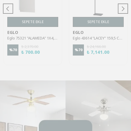
SEPETE EKLE
SEPETE EKLE
EGLO
EGLO
Eglo 75321 "ALAMEDA" 1X4,5W Çelik Nikel Mat Sıva Üstü Spot
Eglo 43614 "LACEY" 159,5 Cm Yüksekliğinde Çelik, Ahşap Köşe Lambası Lambader
₺ 2,370.00
₺ 24,166.00
%
70
%
70
₺ 700.00
₺ 7,141.00