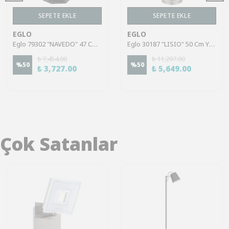
SEPETE EKLE
SEPETE EKLE
EGLO
EGLO
Eglo 79302 "NAVEDO" 47 Cm Yüksekliğinde Alüminyum Döküm Dış Mekan Bahçe Aydınlatması Direk Ip44
Eglo 30187 "LISIO" 50 Cm Yüksekliğinde Paslanmaz Çelik Dış Mekan Bahçe Aydınlatması Direk Ip44
₺ 7,454.00
₺ 11,297.00
%
50
%
50
₺ 3,727.00
₺ 5,649.00
Çok Satanlar