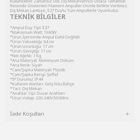
Kullanılabilir. Zamansız Stili, Dış Mekanlarınızı Ustaca Tamamlar.
Resimde Gösterilen Filament Ampuller Ürünle Birlikte Verilmez.
Dış Mekan Lambası, E27 Duylu Tüm Ampullerle Uyumludur.
TEKNİK BİLGİLER
*Ampul Duy Tipi: E27
*Maksimum Watt: 1X60W
*Ürün İçerisinde Ampul Dahil Değildir.
*Ürün Yüksekliği: 94 cm
*Ürün Uzunluğu: 17 cm
*Ürün Genişliği: 17 cm
*Net Ağırlık: 1 Kg
*Ana Materyal: Alüminyum Döküm
*Ana Renk: Siyah
*Cam/Şapka Materyali: Plastik
*Cam/Şapka Rengi: Şeffaf
*IP Durumu: IP44
*Kullanım Alanları: Giriş Yolu.Bahçe
*Tarz: Dış Mekan
*Anahtar Tipi: Duvar Anahtarı
*Ürün Voltajı: 220-240V.50/60Hz
İade Koşulları