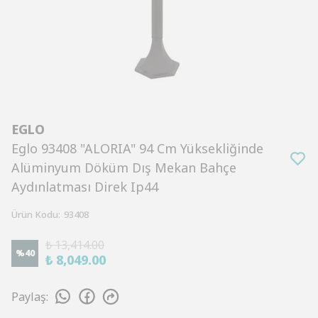
EGLO
Eglo 93408 "ALORIA" 94 Cm Yüksekliğinde
Alüminyum Döküm Dış Mekan Bahçe
Aydınlatması Direk Ip44
Ürün Kodu
:
93408
₺ 13,414.00
%
40
₺ 8,049.00
Paylaş
: