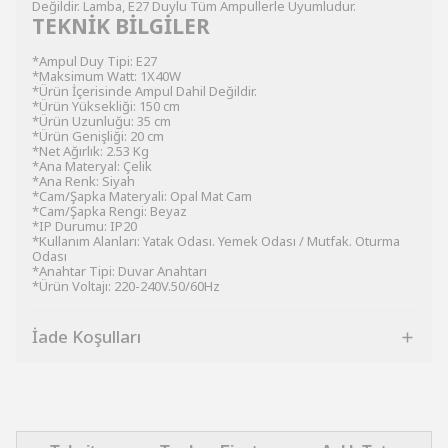
Değildir. Lamba, E27 Duylu Tüm Ampullerle Uyumludur.
TEKNİK BİLGİLER
*Ampul Duy Tipi: E27
*Maksimum Watt: 1X40W
*Ürün İçerisinde Ampul Dahil Değildir.
*Ürün Yüksekliği: 150 cm
*Ürün Uzunluğu: 35 cm
*Ürün Genişliği: 20 cm
*Net Ağırlık: 2.53 Kg
*Ana Materyal: Çelik
*Ana Renk: Siyah
*Cam/Şapka Materyali: Opal Mat Cam
*Cam/Şapka Rengi: Beyaz
*IP Durumu: IP20
*Kullanım Alanları: Yatak Odası. Yemek Odası / Mutfak. Oturma
Odası
*Anahtar Tipi: Duvar Anahtarı
*Ürün Voltajı: 220-240V.50/60Hz
İade Koşulları