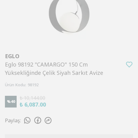
EGLO
Eglo 98192 "CAMARGO" 150 Cm
Yüksekliğinde Çelik Siyah Sarkıt Avize
Ürün Kodu
:
98192
₺ 10,144.00
%
40
₺ 6,087.00
Paylaş
: