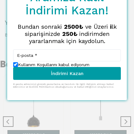
İndirimi Kazan!
Yorumlar
Bundan sonraki
2500₺
ve Üzeri
i
lk
siparişinizde
250₺
indirimden
Bu ürün için henüz yorum yapılmamış.
yararlanmak için kaydolun.
Benzer Ürünler
Kullanım Koşullarını kabul ediyorum
İndirimi Kazan
E-posta adresinizi girerek pazarlama ve tanıtım ile ilgili iletişim almayı kabul
edersiniz ve Gizlilik Politikamızı okuduğunuzu ve kabul ettiğinizi onaylarsınız.