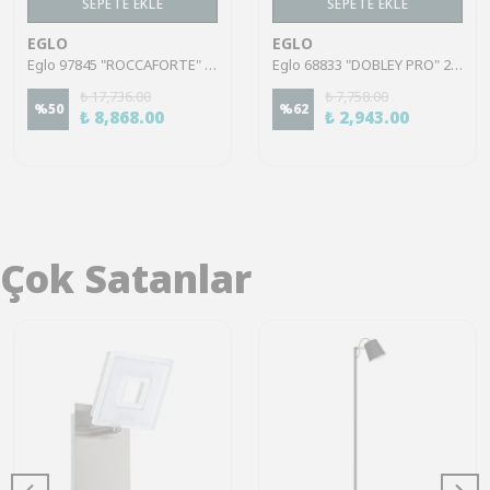
SEPETE EKLE
SEPETE EKLE
EGLO
EGLO
Eglo 97845 "ROCCAFORTE" 30 Cm Çapında Çelik Siyah, Gold Sarkıt Avize
Eglo 68833 "DOBLEY PRO" 250 Cm Yüksekliğinde Çelik Gümüş Sarkıt Avize
₺ 17,736.00
₺ 7,758.00
%
50
%
62
₺ 8,868.00
₺ 2,943.00
Çok Satanlar