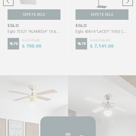
SEPETE EKLE
SEPETE EKLE
EGLO
EGLO
Eglo 75321 "ALAMEDA" 1X4,5W Çelik Nikel Mat Sıva Üstü Spot
Eglo 43614 "LACEY" 159,5 Cm Yüksekliğinde Çelik, Ahşap Köşe Lambası Lambader
₺ 2,370.00
₺ 24,166.00
%
70
%
70
₺ 700.00
₺ 7,141.00