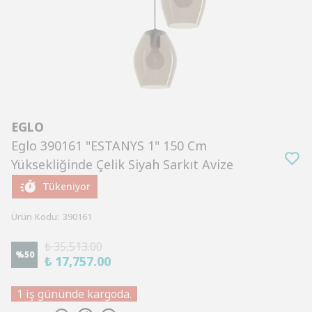
EGLO
Eglo 390161 "ESTANYS 1" 150 Cm
Yüksekliğinde Çelik Siyah Sarkıt Avize
Tükeniyor
Ürün Kodu
:
390161
₺ 35,513.00
%
50
₺ 17,757.00
1 iş gününde kargoda.