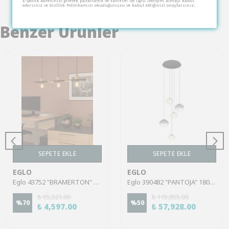
E-posta adresinizi girerek pazarlama ve tanıtım ile ilgili iletişim almayı kabul
edersiniz ve Gizlilik Politikamızı okuduğunuzu ve kabul ettiğinizi onaylarsınız.
Benzer Ürünler
SEPETE EKLE
SEPETE EKLE
EGLO
EGLO
Eglo 43752 "BRAMERTON" 110 Cm Yüksekliğinde Çelik, Ahşap Siyah, Kahverengi Sarkıt Avize
Eglo 390482 "PANTOJA" 180 Cm Yüksekliğinde Çelik Sarkıt Avize
₺ 15,321.00
₺ 115,855.00
%
70
%
50
₺ 4,597.00
₺ 57,928.00