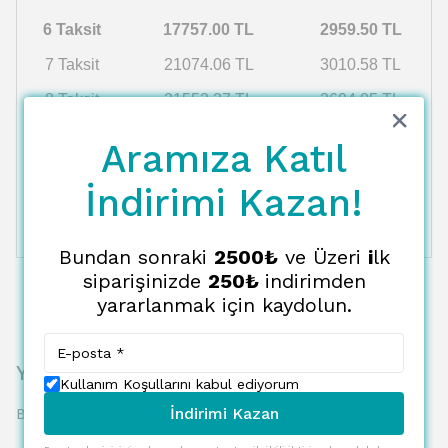
6 Taksit
17757.00 TL
2959.50 TL
7 Taksit
21074.06 TL
3010.58 TL
8 Taksit
21552.37 TL
2694.05 TL
9 Taksit
22052.91 TL
2450.32 TL
Aramıza Katıl
10 Taksit
22577.24 TL
2257.72 TL
İndirimi Kazan!
11 Taksit
23127.12 TL
2102.47 TL
12 Taksit
23704.45 TL
1975.37 TL
Bundan sonraki
2500₺
ve Üzeri
i
lk
siparişinizde
250₺
indirimden
yararlanmak için kaydolun.
Yorumlar
Kullanım Koşullarını kabul ediyorum
Bu ürün için henüz yorum yapılmamış.
İndirimi Kazan