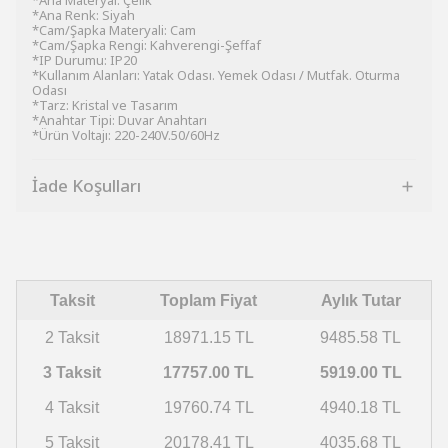
*Ana Materyal: Çelik
*Ana Renk: Siyah
*Cam/Şapka Materyali: Cam
*Cam/Şapka Rengi: Kahverengi-Şeffaf
*IP Durumu: IP20
*Kullanım Alanları: Yatak Odası. Yemek Odası / Mutfak. Oturma
Odası
*Tarz: Kristal ve Tasarım
*Anahtar Tipi: Duvar Anahtarı
*Ürün Voltajı: 220-240V.50/60Hz
İade Koşulları
Taksit
Toplam Fiyat
Aylık Tutar
2 Taksit
18971.15 TL
9485.58 TL
3 Taksit
17757.00 TL
5919.00 TL
4 Taksit
19760.74 TL
4940.18 TL
5 Taksit
20178.41 TL
4035.68 TL