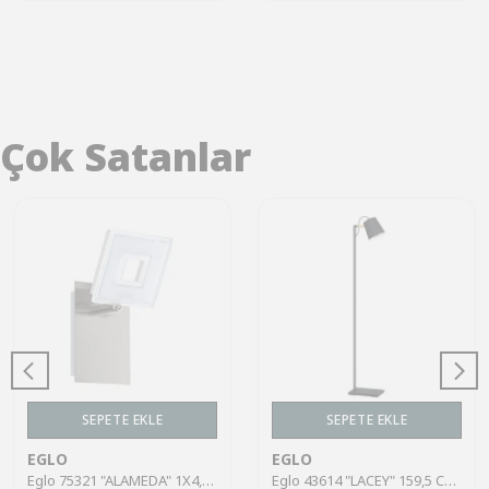
Çok Satanlar
SEPETE EKLE
SEPETE EKLE
EGLO
EGLO
Eglo 75321 "ALAMEDA" 1X4,5W Çelik Nikel Mat Sıva Üstü Spot
Eglo 43614 "LACEY" 159,5 Cm Yüksekliğinde Çelik, Ahşap Köşe Lambası Lambader