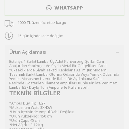
WHATSAPP
1000 TL üzeri ücretsiz kargo
15 gün içinde iade değişim
Ürün Açıklaması
Estanys 1 Sarkıt Lamba, Üç Adet Kahverengi Şeffaf Cam
Abajurdan Yapılmıştır Ve Siyah Metal Bir Gölgelikten Farklı
Yüksekliklerde Siyah Tekstil Kablolarla Asılmıştır. Modern
Tasarımlı Sarkıt Lamba, Oturma Odasında Veya Yemek Odasında
Yemek Masasının Üzerinde Rahat Bir Aydınlatma Sağlar.
Resimde Gösterilen Filament Ampuller Ürünle Birlikte Verilmez.
Lamba, E27 Duylu Tüm Ampullerle Kullanılabilir.
TEKNİK BİLGİLER
*Ampul Duy Tipi: E27
*Maksimum Watt: 3X40W
*Ürün İçerisinde Ampul Dahil Değildir.
*Ürün Yüksekliği: 150 cm
*Ürün Çapı: 45 cm
*Net Ağırlık: 3.12 Kg