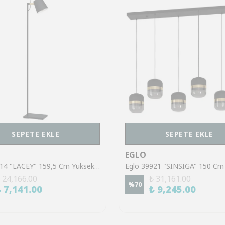
SEPETE EKLE
SEPETE EKLE
EGLO
Eglo 43614 "LACEY" 159,5 Cm Yüksekliğinde Çelik, Ahşap Köşe Lambası Lambader
 24,166.00
₺ 31,161.00
%
70
₺ 7,141.00
₺ 9,245.00