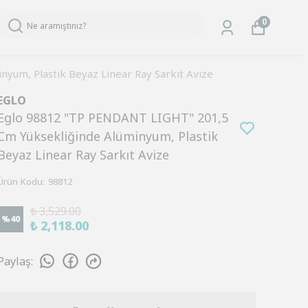
0
um, Plastik Beyaz Linear Ray Sarkıt Avize
EGLO
Eglo 98812 "TP PENDANT LIGHT" 201,5
Cm Yüksekliğinde Alüminyum, Plastik
Beyaz Linear Ray Sarkıt Avize
Ürün Kodu
:
98812
₺ 3,529.00
%
40
₺ 2,118.00
Paylaş
: