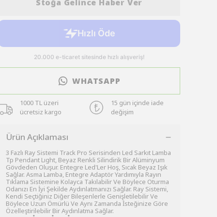
Stoğa Gelince Haber Ver
WHATSAPP
1000 TL üzeri
15 gün içinde iade
ücretsiz kargo
değişim
Ürün Açıklaması
3 Fazlı Ray Sistemi Track Pro Serisinden Led Sarkıt Lamba
Tp Pendant Lıght, Beyaz Renkli Silindirik Bir Alüminyum
Gövdeden Oluşur. Entegre Led'Ler Hoş, Sıcak Beyaz Işık
Sağlar. Asma Lamba, Entegre Adaptör Yardımıyla Rayın
Tıklama Sistemine Kolayca Takılabilir Ve Böylece Oturma
Odanızı En İyi Şekilde Aydınlatmanızı Sağlar. Ray Sistemi,
Kendi Seçtiğiniz Diğer Bileşenlerle Genişletilebilir Ve
Böylece Uzun Ömürlü Ve Aynı Zamanda İsteğinize Göre
Özelleştirilebilir Bir Aydınlatma Sağlar.