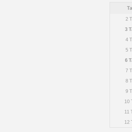
Ta
2 T
3 T
4 T
5 T
6 T
7 T
8 T
9 T
10 
11 
12 