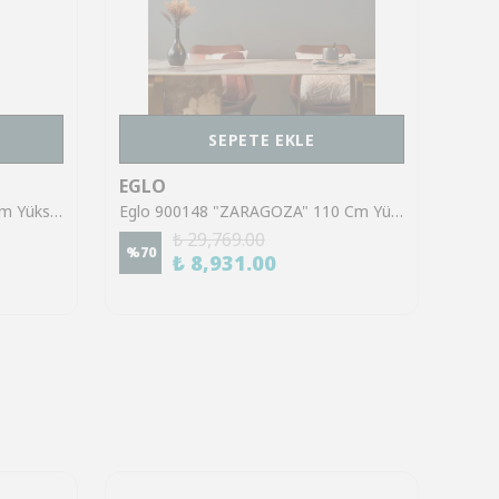
SEPETE EKLE
EGLO
EGL
Eglo 39723 "CARVARIO" 110 Cm Yüksekliğinde Çelik Krom Sarkıt Avize
Eglo 900148 "ZARAGOZA" 110 Cm Yüksekliğinde Çelik Siyah Sarkıt Avize
₺ 29,769.00
%
70
%
70
₺ 8,931.00