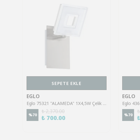
SEPETE EKLE
EGLO
EGLO
Eglo 43553 "GILTSPUR" Çelik Siyah Tavan Armatürü
Eglo 75321 "ALAMEDA" 1X4,5W Çelik Nikel Mat Sıva Üstü Spot
₺ 2,370.00
₺
%
70
%
70
₺ 700.00