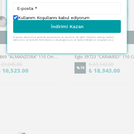
Kullanım Koşullarını kabul ediyorum
İndirimi Kazan
SEPETE EKLE
SEPETE EKLE
E-posta adresinizi girerek pazarlama ve tanıtım ile ilgili iletişim almayı kabul
edersiniz ve Gizlilik Politikamızı okuduğunuzu ve kabul ettiğinizi onaylarsınız.
EGLO
Eglo 901869 "ALMANZORA" 110 Cm Yüksekliğinde Siyah. Bakır Çelik Sarkıt Avize
 21,045.00
₺ 63,142.00
%
70
₺ 10,523.00
₺ 18,943.00