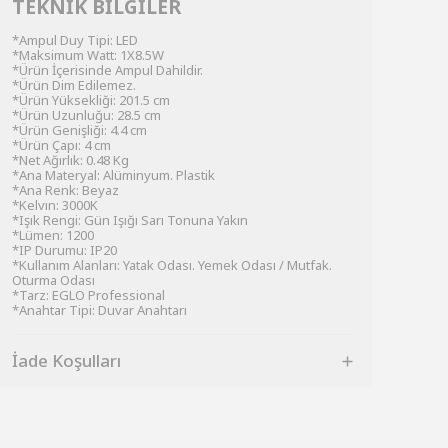
TEKNİK BİLGİLER
*Ampul Duy Tipi: LED
*Maksimum Watt: 1X8.5W
*Ürün İçerisinde Ampul Dahildir.
*Ürün Dim Edilemez.
*Ürün Yüksekliği: 201.5 cm
*Ürün Uzunluğu: 28.5 cm
*Ürün Genişliği: 4.4 cm
*Ürün Çapı: 4 cm
*Net Ağırlık: 0.48 Kg
*Ana Materyal: Alüminyum. Plastik
*Ana Renk: Beyaz
*Kelvın: 3000K
*Işık Rengi: Gün Işığı Sarı Tonuna Yakın
*Lümen: 1200
*IP Durumu: IP20
*Kullanım Alanları: Yatak Odası. Yemek Odası / Mutfak.
Oturma Odası
*Tarz: EGLO Professional
*Anahtar Tipi: Duvar Anahtarı
İade Koşulları