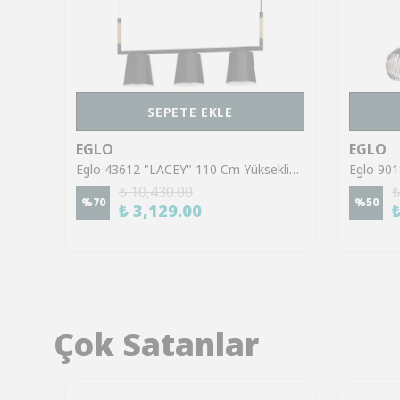
SEPETE EKLE
EGLO
EGLO
Eglo 900386 "RUSTICARIA" 110 Cm Yüksekliğinde Çelik Siyah Sarkıt Avize
Eglo 43612 "LACEY" 110 Cm Yüksekliğinde Çelik, Ahşap Siyah, Kahverengi Sarkıt Avize
₺ 10,430.00
₺
%
70
%
50
₺ 3,129.00
Çok Satanlar