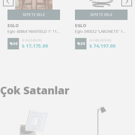
SEPETE EKLE
SEPETE EKLE
EGLO
EGLO
Eglo 43864 "AMSFIELD 1" 110 Cm Yüksekliğinde Çelik Siyah Sarkıt Avize
Eglo 390532 "LABONETE" 180 Cm Yüksekliğinde Alüminyum Çelik Sarkıt Avize
₺ 34,349.00
₺ 148,393.00
%
50
%
50
₺ 17,175.00
₺ 74,197.00
Çok Satanlar