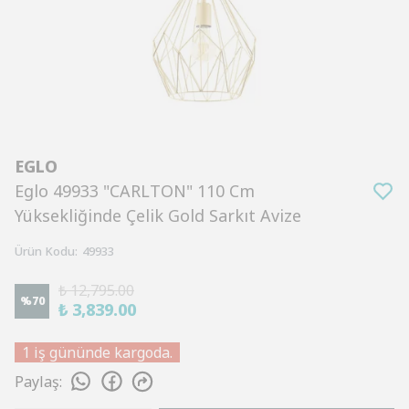
EGLO
Eglo 49933 "CARLTON" 110 Cm
Yüksekliğinde Çelik Gold Sarkıt Avize
Ürün Kodu
:
49933
₺ 12,795.00
%
70
₺ 3,839.00
1 iş gününde kargoda.
Paylaş
: