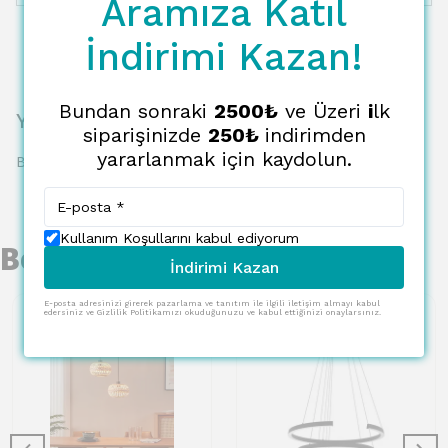
Aramıza Katıl
İndirimi Kazan!
Bundan sonraki
2500₺
ve Üzeri
i
lk
Yorumlar
siparişinizde
250₺
indirimden
yararlanmak için kaydolun.
Bu ürün için henüz yorum yapılmamış.
Kullanım Koşullarını kabul ediyorum
Benzer Ürünler
İndirimi Kazan
E-posta adresinizi girerek pazarlama ve tanıtım ile ilgili iletişim almayı kabul
edersiniz ve Gizlilik Politikamızı okuduğunuzu ve kabul ettiğinizi onaylarsınız.