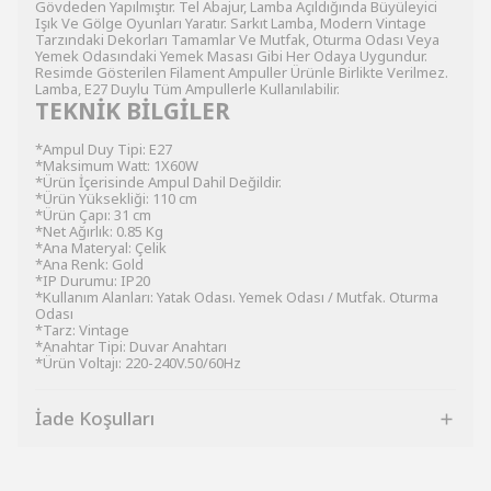
Gövdeden Yapılmıştır. Tel Abajur, Lamba Açıldığında Büyüleyici
Işık Ve Gölge Oyunları Yaratır. Sarkıt Lamba, Modern Vintage
Tarzındaki Dekorları Tamamlar Ve Mutfak, Oturma Odası Veya
Yemek Odasındaki Yemek Masası Gibi Her Odaya Uygundur.
Resimde Gösterilen Filament Ampuller Ürünle Birlikte Verilmez.
Lamba, E27 Duylu Tüm Ampullerle Kullanılabilir.
TEKNİK BİLGİLER
*Ampul Duy Tipi: E27
*Maksimum Watt: 1X60W
*Ürün İçerisinde Ampul Dahil Değildir.
*Ürün Yüksekliği: 110 cm
*Ürün Çapı: 31 cm
*Net Ağırlık: 0.85 Kg
*Ana Materyal: Çelik
*Ana Renk: Gold
*IP Durumu: IP20
*Kullanım Alanları: Yatak Odası. Yemek Odası / Mutfak. Oturma
Odası
*Tarz: Vintage
*Anahtar Tipi: Duvar Anahtarı
*Ürün Voltajı: 220-240V.50/60Hz
İade Koşulları