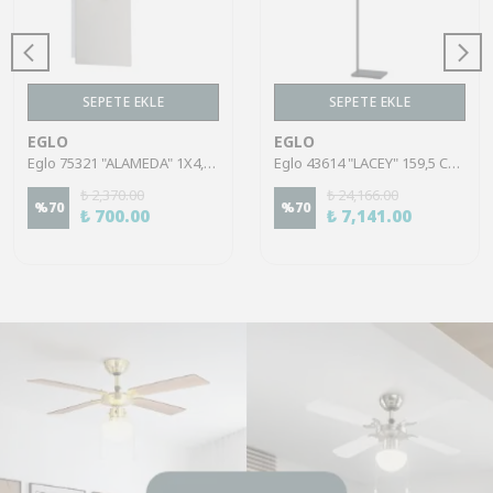
SEPETE EKLE
SEPETE EKLE
EGLO
EGLO
Eglo 75321 "ALAMEDA" 1X4,5W Çelik Nikel Mat Sıva Üstü Spot
Eglo 43614 "LACEY" 159,5 Cm Yüksekliğinde Çelik, Ahşap Köşe Lambası Lambader
₺ 2,370.00
₺ 24,166.00
%
70
%
70
₺ 700.00
₺ 7,141.00