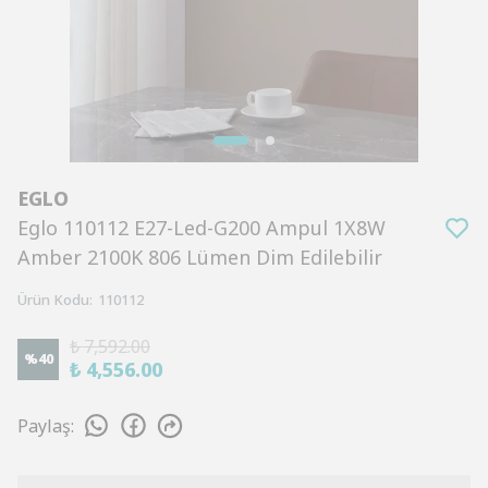
EGLO
Eglo 110112 E27-Led-G200 Ampul 1X8W
Amber 2100K 806 Lümen Dim Edilebilir
Ürün Kodu
:
110112
₺ 7,592.00
%
40
₺ 4,556.00
Paylaş
: