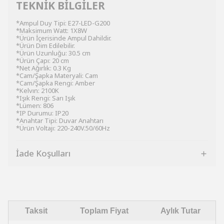
TEKNİK BİLGİLER
*Ampul Duy Tipi: E27-LED-G200
*Maksimum Watt: 1X8W
*Ürün İçerisinde Ampul Dahildir.
*Ürün Dim Edilebilir.
*Ürün Uzunluğu: 30.5 cm
*Ürün Çapı: 20 cm
*Net Ağırlık: 0.3 Kg
*Cam/Şapka Materyali: Cam
*Cam/Şapka Rengi: Amber
*Kelvın: 2100K
*Işık Rengi: Sarı Işık
*Lümen: 806
*IP Durumu: IP20
*Anahtar Tipi: Duvar Anahtarı
*Ürün Voltajı: 220-240V.50/60Hz
İade Koşulları
Taksit
Toplam Fiyat
Aylık Tutar