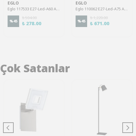
EGLO
EGLO
Eglo 117533 E27-Led-A60 Ampul 1X7W Şeffaf 2700K 806 Lümen
Eglo 110062 E27-Led-A75 Ampul 1X4W Amber 1700K 300 Lümen Dim Edilebilir
₺ 504.00
₺ 1,220.00
%
45
%
45
₺ 278.00
₺ 671.00
Çok Satanlar