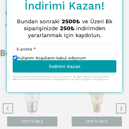
İndirimi Kazan!
Yorumlar
Bundan sonraki
2500₺
ve Üzeri
i
lk
Bu ürün için henüz yorum yapılmamış.
siparişinizde
250₺
indirimden
yararlanmak için kaydolun.
Benzer Ürünler
Kullanım Koşullarını kabul ediyorum
İndirimi Kazan
E-posta adresinizi girerek pazarlama ve tanıtım ile ilgili iletişim almayı kabul
edersiniz ve Gizlilik Politikamızı okuduğunuzu ve kabul ettiğinizi onaylarsınız.
SEPETE EKLE
SEPETE EKLE