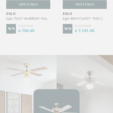
SEPETE EKLE
SEPETE EKLE
EGLO
EGLO
Eglo 75321 "ALAMEDA" 1X4,5W Çelik Nikel Mat Sıva Üstü Spot
Eglo 43614 "LACEY" 159,5 Cm Yüksekliğinde Çelik, Ahşap Köşe Lambası Lambader
₺ 2,370.00
₺ 24,166.00
%
70
%
70
₺ 700.00
₺ 7,141.00