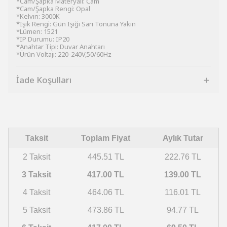
*Cam/Şapka Materyali: Cam
*Cam/Şapka Rengi: Opal
*Kelvın: 3000K
*Işık Rengi: Gün Işığı Sarı Tonuna Yakın
*Lümen: 1521
*IP Durumu: IP20
*Anahtar Tipi: Duvar Anahtarı
*Ürün Voltajı: 220-240V,50/60Hz
İade Koşulları
Taksit
Toplam Fiyat
Aylık Tutar
2 Taksit
445.51 TL
222.76 TL
3 Taksit
417.00 TL
139.00 TL
4 Taksit
464.06 TL
116.01 TL
5 Taksit
473.86 TL
94.77 TL