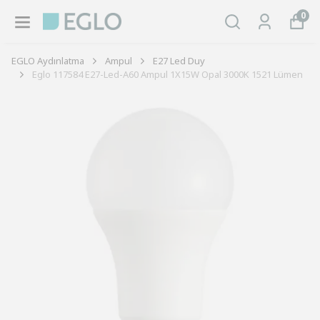
0
EGLO Aydınlatma
Ampul
E27 Led Duy
Eglo 117584 E27-Led-A60 Ampul 1X15W Opal 3000K 1521 Lümen