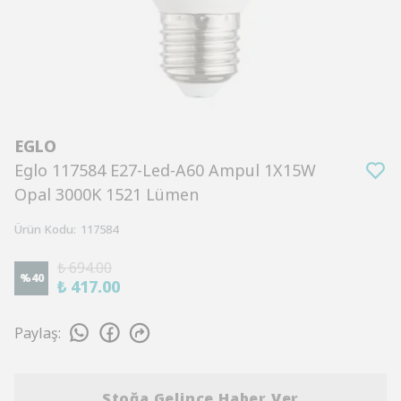
EGLO
Eglo 117584 E27-Led-A60 Ampul 1X15W
Opal 3000K 1521 Lümen
Ürün Kodu
:
117584
₺ 694.00
%
40
₺ 417.00
Paylaş
:
Stoğa Gelince Haber Ver