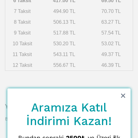
6 Taksit
417.00 TL
69.50 TL
7 Taksit
494.90 TL
70.70 TL
8 Taksit
506.13 TL
63.27 TL
9 Taksit
517.88 TL
57.54 TL
10 Taksit
530.20 TL
53.02 TL
11 Taksit
543.11 TL
49.37 TL
12 Taksit
556.67 TL
46.39 TL
Aramıza Katıl
Yorumlar
İndirimi Kazan!
Bu ürün için henüz yorum yapılmamış.
Bundan sonraki
2500₺
ve Üzeri
i
lk