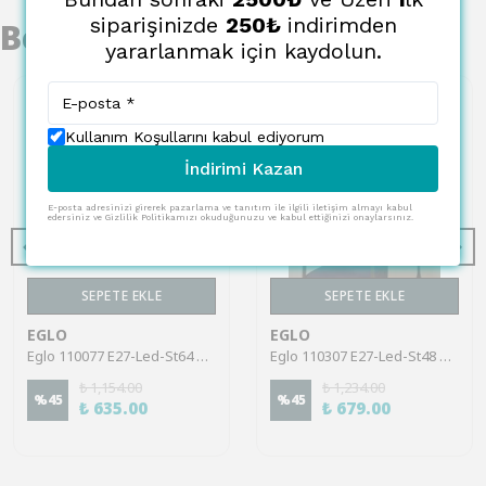
siparişinizde
250₺
indirimden
Benzer Ürünler
yararlanmak için kaydolun.
Kullanım Koşullarını kabul ediyorum
İndirimi Kazan
E-posta adresinizi girerek pazarlama ve tanıtım ile ilgili iletişim almayı kabul
edersiniz ve Gizlilik Politikamızı okuduğunuzu ve kabul ettiğinizi onaylarsınız.
SEPETE EKLE
SEPETE EKLE
EGLO
EGLO
Eglo 110077 E27-Led-St64 Ampul 1X4W Amber 2200K 270 Lümen
Eglo 110307 E27-Led-St48 Ampul 1X7,3W Şeffaf 2700K 806 Lümen
₺ 1,154.00
₺ 1,234.00
%
45
%
45
₺ 635.00
₺ 679.00