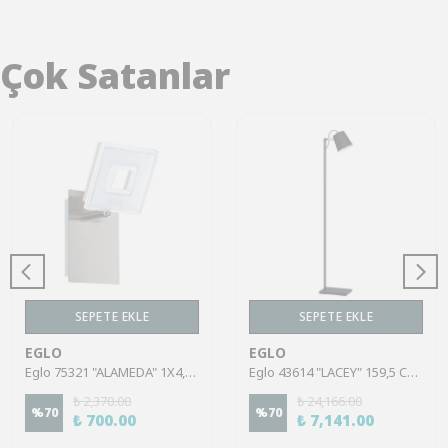
Çok Satanlar
SEPETE EKLE
SEPETE EKLE
EGLO
EGLO
Eglo 75321 "ALAMEDA" 1X4,5W Çelik Nikel Mat Sıva Üstü Spot
Eglo 43614 "LACEY" 159,5 Cm Yüksekliğinde Çelik, Ahşap Köşe Lambası Lambader
₺ 2,370.00
₺ 24,166.00
%
70
%
70
₺ 700.00
₺ 7,141.00