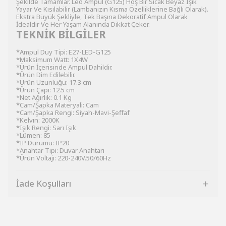
Şekilde Tamamlar. Led Ampul (G125) Hoş Bir Sıcak Beyaz Işık
Yayar Ve Kısılabilir (Lambanızın Kısma Özelliklerine Bağlı Olarak).
Ekstra Büyük Şekliyle, Tek Başına Dekoratif Ampul Olarak
İdealdir Ve Her Yaşam Alanında Dikkat Çeker.
TEKNİK BİLGİLER
*Ampul Duy Tipi: E27-LED-G125
*Maksimum Watt: 1X4W
*Ürün İçerisinde Ampul Dahildir.
*Ürün Dim Edilebilir.
*Ürün Uzunluğu: 17.3 cm
*Ürün Çapı: 12.5 cm
*Net Ağırlık: 0.1 Kg
*Cam/Şapka Materyali: Cam
*Cam/Şapka Rengi: Siyah-Mavi-Şeffaf
*Kelvın: 2000K
*Işık Rengi: Sarı Işık
*Lümen: 85
*IP Durumu: IP20
*Anahtar Tipi: Duvar Anahtarı
*Ürün Voltajı: 220-240V.50/60Hz
İade Koşulları