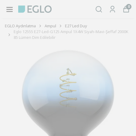
0
EGLO Aydınlatma
Ampul
E27 Led Duy
Eglo 12555 E27-Led-G125 Ampul 1X4W Siyah-Mavi-Şeffaf 2000K
85 Lümen Dim Edilebilir