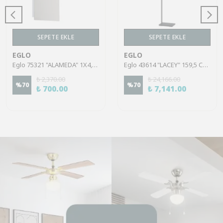
SEPETE EKLE
SEPETE EKLE
EGLO
EGLO
Eglo 75321 "ALAMEDA" 1X4,5W Çelik Nikel Mat Sıva Üstü Spot
Eglo 43614 "LACEY" 159,5 Cm Yüksekliğinde Çelik, Ahşap Köşe Lambası Lambader
₺ 2,370.00
₺ 24,166.00
%
70
%
70
₺ 700.00
₺ 7,141.00