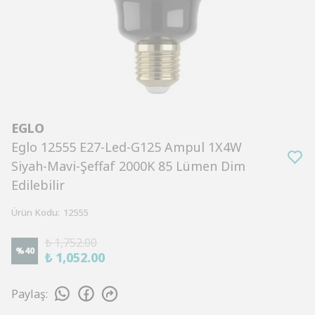
EGLO
Eglo 12555 E27-Led-G125 Ampul 1X4W
Siyah-Mavi-Şeffaf 2000K 85 Lümen Dim
Edilebilir
Ürün Kodu
:
12555
₺ 1,752.00
%
40
₺ 1,052.00
Paylaş
: