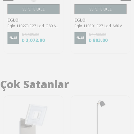
SEPETE EKLE
SEPETE EKLE
EGLO
EGLO
Eglo 110273 E27-Led-G80 Ampul 1X4,9W Şeffaf 3000K 400 Lümen Dim Edilebilir RGB
Eglo 110301 E27-Led-A60 Ampul 5X8,5W Opal 3000K 806 Lümen 5'Li Paket
₺ 5,585.00
₺ 1,460.00
%
45
%
45
₺ 3,072.00
₺ 803.00
Çok Satanlar