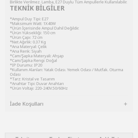
Birlikte Verilmez. Lamba, E27 Duylu Tüm Ampullerle Kullanılabilir.
TEKNİK BİLGİLER
*Ampul Duy Tipi: E27
*Maksimum Watt: 1X40W
*Ürün İçerisinde Ampul Dahil Değildir.
*Ürün Yüksekliği: 150 cm
*Ürün Çapı: 72 cm
*Net Ağırlık: 0.37 Kg
*Ana Materyal: Çelik
*Ana Renk: Siyah
*Cam/Şapka Materyali: Ahşap
*Cam/Şapka Rengi: Doğal
*IP Durumu: IP20
*Kullanım Alanları: Yatak Odası. Yemek Odası / Mutfak. Oturma
Odası
*Tarz: Kristal ve Tasarım
*Anahtar Tipi: Duvar Anahtarı
*Ürün Voltajı: 220-240V.50/60Hz
İade Koşulları