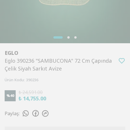
EGLO
Eglo 390236 "SAMBUCONA" 72 Cm Çapında
Çelik Siyah Sarkıt Avize
Ürün Kodu
:
390236
₺ 24,591.00
%
40
₺ 14,755.00
Paylaş
: