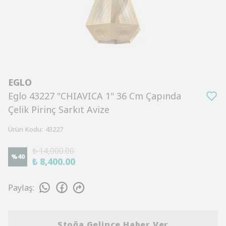
EGLO
Eglo 43227 "CHIAVICA 1" 36 Cm Çapında
Çelik Pirinç Sarkıt Avize
Ürün Kodu
:
43227
₺ 14,000.00
%
40
₺ 8,400.00
Paylaş
:
Stoğa Gelince Haber Ver