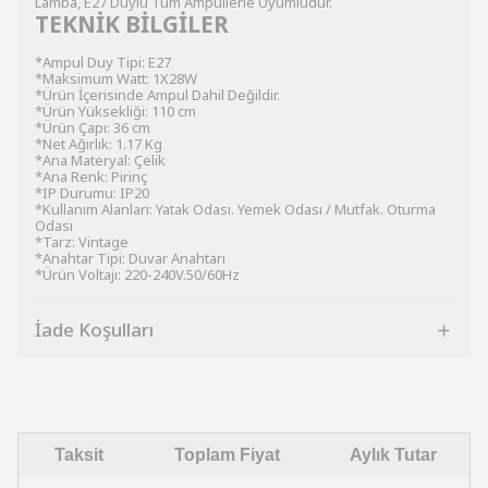
Lamba, E27 Duylu Tüm Ampullerle Uyumludur.
TEKNİK BİLGİLER
*Ampul Duy Tipi: E27
*Maksimum Watt: 1X28W
*Ürün İçerisinde Ampul Dahil Değildir.
*Ürün Yüksekliği: 110 cm
*Ürün Çapı: 36 cm
*Net Ağırlık: 1.17 Kg
*Ana Materyal: Çelik
*Ana Renk: Pirinç
*IP Durumu: IP20
*Kullanım Alanları: Yatak Odası. Yemek Odası / Mutfak. Oturma
Odası
*Tarz: Vintage
*Anahtar Tipi: Duvar Anahtarı
*Ürün Voltajı: 220-240V.50/60Hz
İade Koşulları
Taksit
Toplam Fiyat
Aylık Tutar