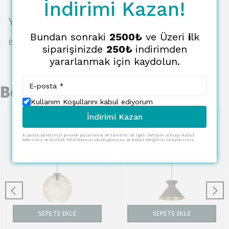
İndirimi Kazan!
Yorumlar
Bundan sonraki
2500₺
ve Üzeri
i
lk
Bu ürün için henüz yorum yapılmamış.
siparişinizde
250₺
indirimden
yararlanmak için kaydolun.
Benzer Ürünler
Kullanım Koşullarını kabul ediyorum
İndirimi Kazan
E-posta adresinizi girerek pazarlama ve tanıtım ile ilgili iletişim almayı kabul
edersiniz ve Gizlilik Politikamızı okuduğunuzu ve kabul ettiğinizi onaylarsınız.
SEPETE EKLE
SEPETE EKLE