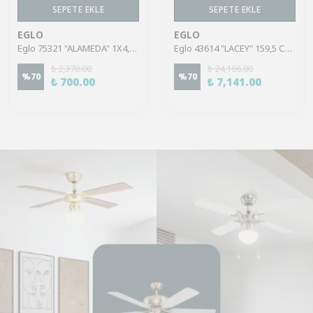
SEPETE EKLE
SEPETE EKLE
EGLO
EGLO
Eglo 75321 "ALAMEDA" 1X4,5W Çelik Nikel Mat Sıva Üstü Spot
Eglo 43614 "LACEY" 159,5 Cm Yüksekliğinde Çelik, Ahşap Köşe Lambası Lambader
₺ 2,370.00
₺ 24,166.00
%
70
%
70
₺ 700.00
₺ 7,141.00