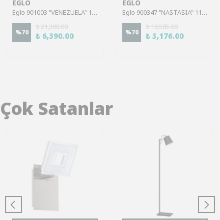
EGLO
EGLO
Eglo 901003 "VENEZUELA" 110 Cm Yüksekliğinde Çelik Siyah, Gold Sarkıt Avize
Eglo 900347 "NASTASIA" 110 Cm Yüksekliğinde Çelik Siyah Sarkıt Avize
₺ 21,300.00
₺ 10,585.00
%
70
%
70
₺ 6,390.00
₺ 3,176.00
Çok Satanlar