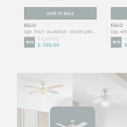
SEPETE EKLE
EGLO
EGLO
Eglo 43553 "GILTSPUR" Çelik Siyah Tavan Armatürü
Eglo 75321 "ALAMEDA" 1X4,5W Çelik Nikel Mat Sıva Üstü Spot
₺ 2,370.00
₺
%
70
%
70
₺ 700.00