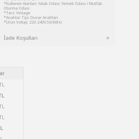
*Kullanım Alanları: Yatak Odası. Yemek Odası / Mutfak.
Oturma Odası
*Tarz: Vintage
*Anahtar Tipi: Duvar Anahtarı
*Ürün Voltajı: 220-240V.50/60Hz
İade Koşulları
ar
TL
TL
TL
TL
TL