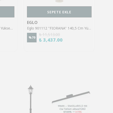
SEPETE EKLE
EGLO
EGL
Eglo 39921 "SINSIGA" 150 Cm Yüksekliğinde Çelik Siyah Sarkıt Avize
Eglo 901112 "FIORANA" 140,5 Cm Yüksekliğinde Çelik Köşe Lambası Lambader
₺ 11,513.00
%
70
%
70
₺ 3,437.00