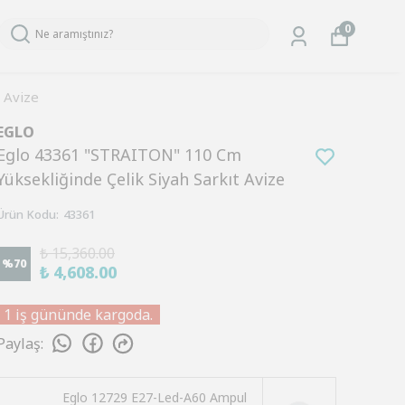
0
 Avize
EGLO
Eglo 43361 "STRAITON" 110 Cm
Yüksekliğinde Çelik Siyah Sarkıt Avize
Ürün Kodu
:
43361
₺ 15,360.00
%
70
₺ 4,608.00
1 iş gününde kargoda.
Paylaş
:
Eglo 12729 E27-Led-A60 Ampul