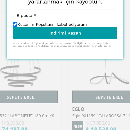
yararlanmak için kaydolun.
Kullanım Koşullarını kabul ediyorum
İndirimi Kazan
E-posta adresinizi girerek pazarlama ve tanıtım ile ilgili iletişim almayı kabul
edersiniz ve Gizlilik Politikamızı okuduğunuzu ve kabul ettiğinizi onaylarsınız.
SEPETE EKLE
SEPETE EKLE
EGLO
Eglo 390532 "LABONETE" 180 Cm Yüksekliğinde Alüminyum Çelik Sarkıt Avize
 148,393.00
₺ 37,055.00
%
50
₺ 74,197.00
₺ 18,528.00