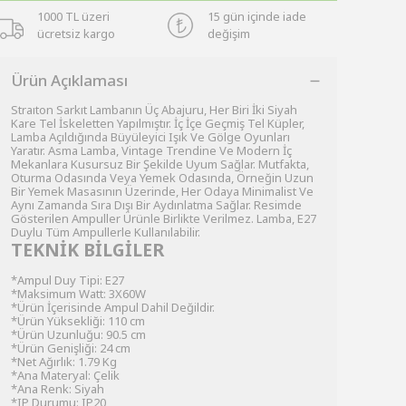
1000 TL üzeri
15 gün içinde iade
ücretsiz kargo
değişim
Ürün Açıklaması
Straıton Sarkıt Lambanın Üç Abajuru, Her Biri İki Siyah
Kare Tel İskeletten Yapılmıştır. İç İçe Geçmiş Tel Küpler,
Lamba Açıldığında Büyüleyici Işık Ve Gölge Oyunları
Yaratır. Asma Lamba, Vintage Trendine Ve Modern İç
Mekanlara Kusursuz Bir Şekilde Uyum Sağlar. Mutfakta,
Oturma Odasında Veya Yemek Odasında, Örneğin Uzun
Bir Yemek Masasının Üzerinde, Her Odaya Minimalist Ve
Aynı Zamanda Sıra Dışı Bir Aydınlatma Sağlar. Resimde
Gösterilen Ampuller Ürünle Birlikte Verilmez. Lamba, E27
Duylu Tüm Ampullerle Kullanılabilir.
TEKNİK BİLGİLER
*Ampul Duy Tipi: E27
*Maksimum Watt: 3X60W
*Ürün İçerisinde Ampul Dahil Değildir.
*Ürün Yüksekliği: 110 cm
*Ürün Uzunluğu: 90.5 cm
*Ürün Genişliği: 24 cm
*Net Ağırlık: 1.79 Kg
*Ana Materyal: Çelik
*Ana Renk: Siyah
*IP Durumu: IP20