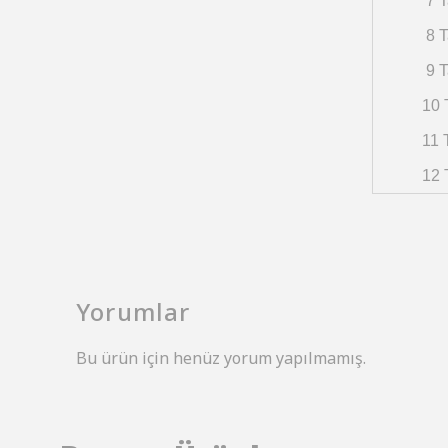
7 T
8 T
9 T
10 
11 
12 
Yorumlar
Bu ürün için henüz yorum yapılmamış.