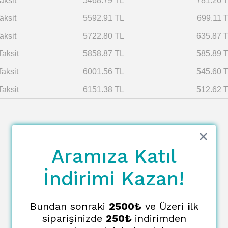
aksit
5468.79 TL
781.26 
aksit
5592.91 TL
699.11 
aksit
5722.80 TL
635.87 
Taksit
5858.87 TL
585.89 
Taksit
6001.56 TL
545.60 
Taksit
6151.38 TL
512.62 
Aramıza Katıl
İndirimi Kazan!
Bundan sonraki
2500₺
ve Üzeri
i
lk
siparişinizde
250₺
indirimden