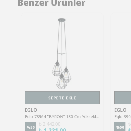
Benzer Ürünler
SEPETE EKLE
EGLO
EGLO
Eglo 901138 "RUOTALE" 70 Cm Çapında Alüminyum, Çelik Siyah Sarkıt Avize
Eglo 78964 "BYRON" 130 Cm Yüksekliğinde Siyah Çelik Sarkıt Avize
₺ 2,442.00
₺
%
50
%
50
₺ 1,221.00