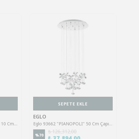
SEPETE EKLE
EGLO
EGL
Eglo 901159 "CALAROSSA-Z" 110 Cm Yüksekliğinde Alüminyum, Çelik Sarkıt Avize
Eglo 93662 "PIANOPOLI" 50 Cm Çapında Paslanmaz Çelik Krom Sarkıt Avize
₺ 126,312.00
%
70
%
70
₺ 37,894.00