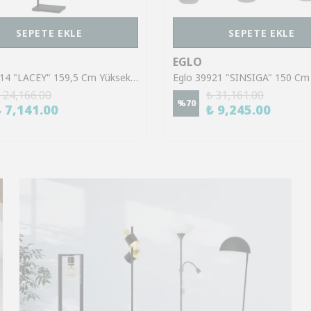
SEPETE EKLE
SEPETE EKLE
EGLO
Eglo 43614 "LACEY" 159,5 Cm Yüksekliğinde Çelik, Ahşap Köşe Lambası Lambader
 24,166.00
₺ 31,161.00
%
70
₺ 7,141.00
₺ 9,245.00