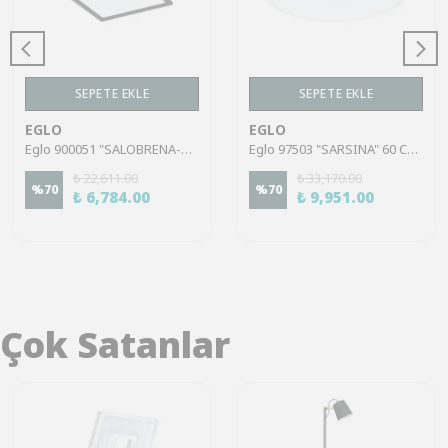
SEPETE EKLE
SEPETE EKLE
EGLO
EGLO
Eglo 900051 "SALOBRENA-Z" 45 Cm Uzunluğunda 45 Cm Genişliğinde Alüminyum Siyah Led Panel
Eglo 97503 "SARSINA" 60 Cm Çapında Alüminyum Beyaz Led Panel
₺ 22,611.00
₺ 33,170.00
%
70
%
70
₺ 6,784.00
₺ 9,951.00
Çok Satanlar