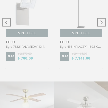
SEPETE EKLE
SEPETE EKLE
EGLO
EGLO
Eglo 75321 "ALAMEDA" 1X4,5W Çelik Nikel Mat Sıva Üstü Spot
Eglo 43614 "LACEY" 159,5 Cm Yüksekliğinde Çelik, Ahşap Köşe Lambası Lambader
₺ 2,370.00
₺ 24,166.00
%
70
%
70
₺ 700.00
₺ 7,141.00