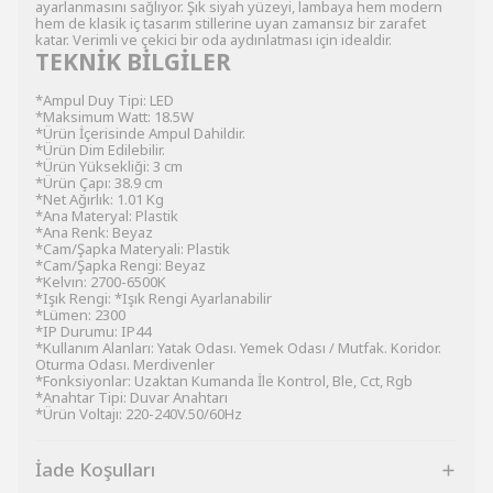
ayarlanmasını sağlıyor. Şık siyah yüzeyi, lambaya hem modern
hem de klasik iç tasarım stillerine uyan zamansız bir zarafet
katar. Verimli ve çekici bir oda aydınlatması için idealdir.
TEKNİK BİLGİLER
*Ampul Duy Tipi: LED
*Maksimum Watt: 18.5W
*Ürün İçerisinde Ampul Dahildir.
*Ürün Dim Edilebilir.
*Ürün Yüksekliği: 3 cm
*Ürün Çapı: 38.9 cm
*Net Ağırlık: 1.01 Kg
*Ana Materyal: Plastik
*Ana Renk: Beyaz
*Cam/Şapka Materyali: Plastik
*Cam/Şapka Rengi: Beyaz
*Kelvın: 2700-6500K
*Işık Rengi: *Işık Rengi Ayarlanabilir
*Lümen: 2300
*IP Durumu: IP44
*Kullanım Alanları: Yatak Odası. Yemek Odası / Mutfak. Koridor.
Oturma Odası. Merdivenler
*Fonksiyonlar: Uzaktan Kumanda İle Kontrol, Ble, Cct, Rgb
*Anahtar Tipi: Duvar Anahtarı
*Ürün Voltajı: 220-240V.50/60Hz
İade Koşulları