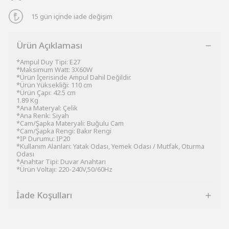
15 gün içinde iade değişim
Ürün Açıklaması
*Ampul Duy Tipi: E27
*Maksimum Watt: 3X60W
*Ürün İçerisinde Ampul Dahil Değildir.
*Ürün Yüksekliği: 110 cm
*Ürün Çapı: 42.5 cm
1.89 Kg
*Ana Materyal: Çelik
*Ana Renk: Siyah
*Cam/Şapka Materyali: Buğulu Cam
*Cam/Şapka Rengi: Bakır Rengi
*IP Durumu: IP20
*Kullanım Alanları: Yatak Odası, Yemek Odası / Mutfak, Oturma
Odası
*Anahtar Tipi: Duvar Anahtarı
*Ürün Voltajı: 220-240V,50/60Hz
İade Koşulları