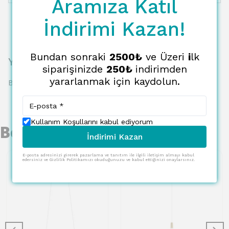
Aramıza Katıl
İndirimi Kazan!
Bundan sonraki
2500₺
ve Üzeri
i
lk
Yorumlar
siparişinizde
250₺
indirimden
yararlanmak için kaydolun.
Bu ürün için henüz yorum yapılmamış.
Kullanım Koşullarını kabul ediyorum
Benzer Ürünler
İndirimi Kazan
E-posta adresinizi girerek pazarlama ve tanıtım ile ilgili iletişim almayı kabul
edersiniz ve Gizlilik Politikamızı okuduğunuzu ve kabul ettiğinizi onaylarsınız.