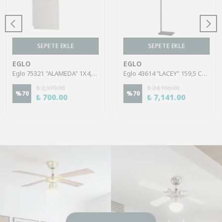
SEPETE EKLE
SEPETE EKLE
EGLO
EGLO
Eglo 75321 "ALAMEDA" 1X4,5W Çelik Nikel Mat Sıva Üstü Spot
Eglo 43614 "LACEY" 159,5 Cm Yüksekliğinde Çelik, Ahşap Köşe Lambası Lambader
₺ 2,370.00
₺ 24,166.00
%
70
%
70
₺ 700.00
₺ 7,141.00