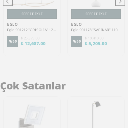
SEPETE EKLE
SEPETE EKLE
EGLO
EGLO
Eglo 901212 "GRISOLIA" 120 Cm Yüksekliğinde Çelik, Plastik Kahverengi Sarkıt Avize
Eglo 901178 "SABINAR" 110 Cm Yüksekliğinde 25 Cm Çapında Çelik Sarkıt Avize
₺ 25,373.00
₺ 10,410.00
%
50
%
50
₺ 12,687.00
₺ 5,205.00
Çok Satanlar