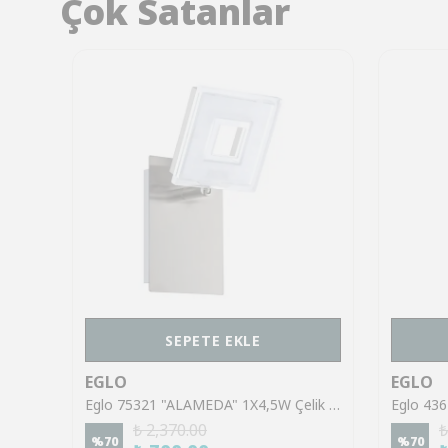
Çok Satanlar
SEPETE EKLE
EGLO
EGLO
Eglo 43553 "GILTSPUR" Çelik Siyah Tavan Armatürü
Eglo 75321 "ALAMEDA" 1X4,5W Çelik Nikel Mat Sıva Üstü Spot
₺ 2,370.00
₺
%
70
%
70