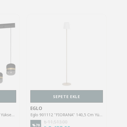
SEPETE EKLE
EGLO
EGL
Eglo 39921 "SINSIGA" 150 Cm Yüksekliğinde Çelik Siyah Sarkıt Avize
Eglo 901112 "FIORANA" 140,5 Cm Yüksekliğinde Çelik Köşe Lambası Lambader
₺ 11,513.00
%
70
%
70