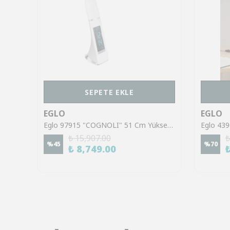
SEPETE EKLE
EGLO
EGLO
Eglo 390063 "CUITE" 60,5 Cm Yüksekliğinde Cam Masa Lambası
Eglo 97915 "COGNOLI" 51 Cm Yüksekliğinde Dokunmatik Plastik Masa Lambası
₺ 15,907.00
₺
%
45
%
70
₺ 8,749.00