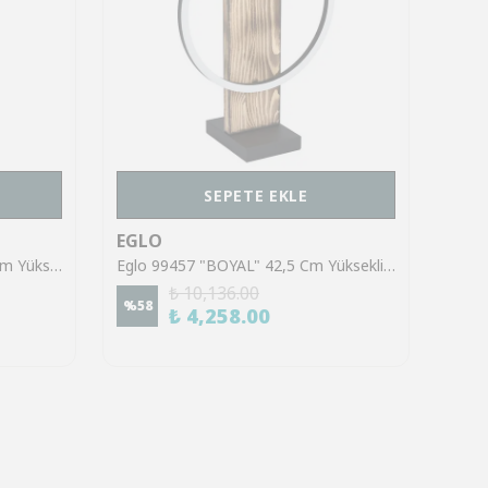
SEPETE EKLE
EGLO
EGL
Eglo 94704 "BORGILLIO" 71 Cm Yüksekliğinde Bakır Rengi Çelik Masa Lambası
Eglo 99457 "BOYAL" 42,5 Cm Yüksekliğinde Çelik, Ahşap Masa Lambası
₺ 10,136.00
%
58
%
45
₺ 4,258.00