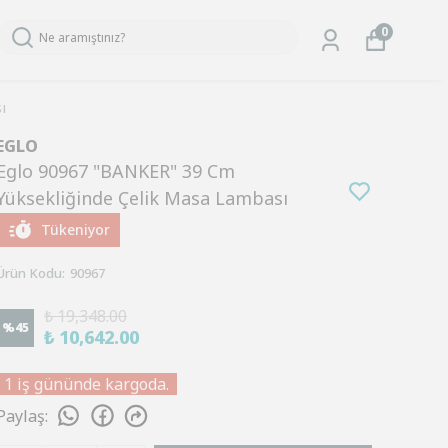
0
ı
EGLO
Eglo 90967 "BANKER" 39 Cm
Yüksekliğinde Çelik Masa Lambası
Tükeniyor
Ürün Kodu
:
90967
₺ 19,348.00
%
45
₺ 10,642.00
1 iş gününde kargoda.
Paylaş
: