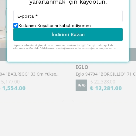
yararlanmak için kaydolun.
Kullanım Koşullarını kabul ediyorum
İndirimi Kazan
E-posta adresinizi girerek pazarlama ve tanıtım ile ilgili iletişim almayı kabul
edersiniz ve Gizlilik Politikamızı okuduğunuzu ve kabul ettiğinizi onaylarsınız.
SEPETE EKLE
SEPETE EKLE
EGLO
Eglo 43904 "BAILRIGG" 33 Cm Yüksekliğinde Çelik, Ahşap Masa Lambası
 5,177.00
₺ 22,328.00
%
45
₺ 1,554.00
₺ 12,281.00