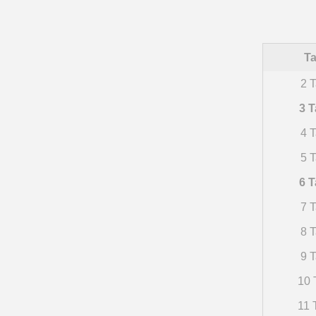
Ta
2 T
3 T
4 T
5 T
6 T
7 T
8 T
9 T
10 
11 