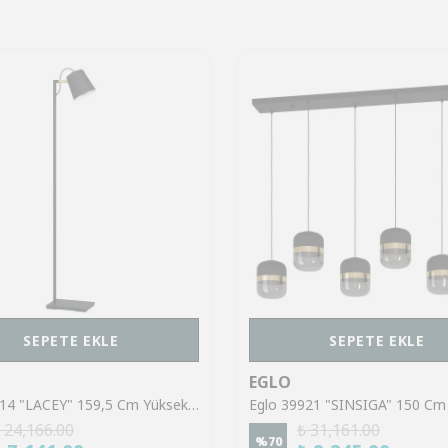
SEPETE EKLE
SEPETE EKLE
EGLO
Eglo 43614 "LACEY" 159,5 Cm Yüksekliğinde Çelik, Ahşap Köşe Lambası Lambader
 24,166.00
₺ 31,161.00
%
70