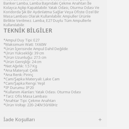
Banker Lamba, Lamba Başındaki Çekme Anahtarı İle
Kolayca Açılıp Kapatılabilir. Yatak Odası, Oturma Odası Ve
Koridorda Şık Bir Aydınlatma Sağlar Veya Ofiste Özel Bir
Masa Lambası Olarak Kullanılabilir. Ampuller Ürünle
Birlikte Verilmez. Lamba, E27 Duylu Tüm Ampullerle
Kullanılabilir.
TEKNİK BİLGİLER
*Ampul Duy Tipi: E27
*Maksimum Watt: 1X60W
*Ürün İçerisinde Ampul Dahil Değildir.
*Ürün Yüksekliği: 39 cm
*Ürün Uzunluğu: 27.5 cm
*Ürün Genişliği: 24 cm
*Net Ağırlık: 1.57 Kg
*Ana Materyal: Çelik
*Ana Renk: Pirinç
*Cam/Şapka Materyali: Lake Cam
*Cam/Şapka Rengi: Yeşil
*IP Durumu: IP20
*Kullanım Alanları: Yatak Odası. Oturma Odası
*Tarz: Ofis Masa Lambası
*Anahtar Tipi: Çekme Anahtarı
*Ürün Voltajı: 220-240V.50/60Hz
İade Koşulları