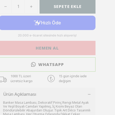
SEPETE EKLE
HEMEN AL
WHATSAPP
1000 TL üzeri
15 gün içinde iade
ücretsiz kargo
değişim
Ürün Açıklaması
Banker Masa Lambası, Dekoratif Pirinç Rengi Metal Ayak
Ve Yeşil Boyalı Camdan Yapılmış, İç Kısmı Beyaz Olan
Döndürülebilir Abajurdan Oluşur. Tipik Art Déco Tasarımlı
Masa Lambası, Her Oturma Odasında Dikkat Çeker.