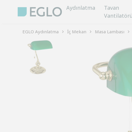
Aydınlatma
Tavan
Vantilatör
EGLO Aydınlatma
İç Mekan
Masa Lambası