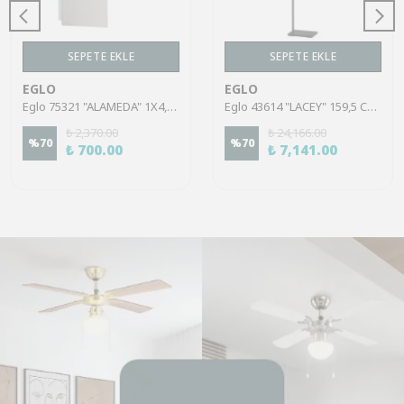
SEPETE EKLE
SEPETE EKLE
EGLO
EGLO
Eglo 75321 "ALAMEDA" 1X4,5W Çelik Nikel Mat Sıva Üstü Spot
Eglo 43614 "LACEY" 159,5 Cm Yüksekliğinde Çelik, Ahşap Köşe Lambası Lambader
₺ 2,370.00
₺ 24,166.00
%
70
%
70
₺ 700.00
₺ 7,141.00