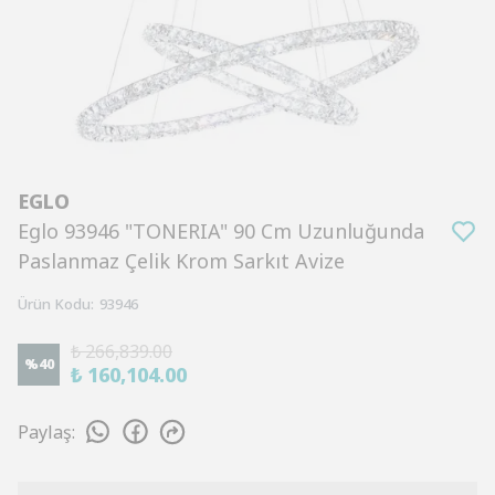
EGLO
Eglo 93946 "TONERIA" 90 Cm Uzunluğunda
Paslanmaz Çelik Krom Sarkıt Avize
Ürün Kodu
:
93946
₺ 266,839.00
%
40
₺ 160,104.00
Paylaş
: