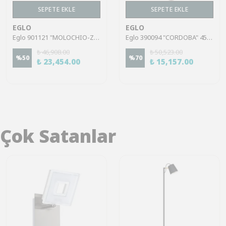
SEPETE EKLE
SEPETE EKLE
EGLO
EGLO
Eglo 901121 "MOLOCHIO-Z" 110 Cm Yüksekliğinde Çelik Siyah Sarkıt Avize RGB
Eglo 390094 "CORDOBA" 45,5 Cm Çapında Çelik Siyah Sarkıt Avize
₺ 46,908.00
₺ 50,523.00
%
50
%
70
₺ 23,454.00
₺ 15,157.00
Çok Satanlar