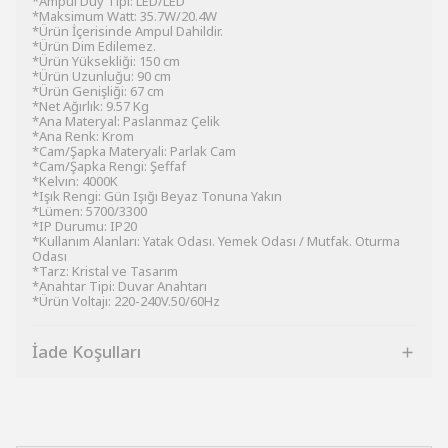
*Ampul Duy Tipi: LED/LED
*Maksimum Watt: 35.7W/20.4W
*Ürün İçerisinde Ampul Dahildir.
*Ürün Dim Edilemez.
*Ürün Yüksekliği: 150 cm
*Ürün Uzunluğu: 90 cm
*Ürün Genişliği: 67 cm
*Net Ağırlık: 9.57 Kg
*Ana Materyal: Paslanmaz Çelik
*Ana Renk: Krom
*Cam/Şapka Materyali: Parlak Cam
*Cam/Şapka Rengi: Şeffaf
*Kelvın: 4000K
*Işık Rengi: Gün Işığı Beyaz Tonuna Yakın
*Lümen: 5700/3300
*IP Durumu: IP20
*Kullanım Alanları: Yatak Odası. Yemek Odası / Mutfak. Oturma
Odası
*Tarz: Kristal ve Tasarım
*Anahtar Tipi: Duvar Anahtarı
*Ürün Voltajı: 220-240V.50/60Hz
İade Koşulları