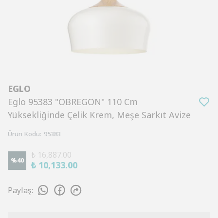
EGLO
Eglo 95383 "OBREGON" 110 Cm
Yüksekliğinde Çelik Krem, Meşe Sarkıt Avize
Ürün Kodu
:
95383
₺ 16,887.00
%
40
₺ 10,133.00
Paylaş
: