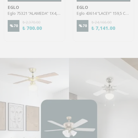
EGLO
EGLO
Eglo 75321 "ALAMEDA" 1X4,5W Çelik Nikel Mat Sıva Üstü Spot
Eglo 43614 "LACEY" 159,5 Cm Yüksekliğinde Çelik, Ahşap Köşe Lambası Lambader
₺ 2,370.00
₺ 24,166.00
%
70
%
70
₺ 700.00
₺ 7,141.00