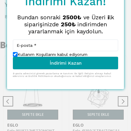
İndirimi Kazan!
Yorumlar
Bundan sonraki
2500₺
ve Üzeri
i
lk
Bu ürün için henüz yorum yapılmamış.
siparişinizde
250₺
indirimden
yararlanmak için kaydolun.
Benzer Ürünler
Kullanım Koşullarını kabul ediyorum
İndirimi Kazan
E-posta adresinizi girerek pazarlama ve tanıtım ile ilgili iletişim almayı kabul
edersiniz ve Gizlilik Politikamızı okuduğunuzu ve kabul ettiğinizi onaylarsınız.
SEPETE EKLE
SEPETE EKLE
EGLO
EGLO
Eglo 901822 "MEZZOMONTE" 110 Cm Yüksekliğinde Alüminyum Çelik Sarkıt Avize
Eglo 43359 "STRAITON" 51,5 Cm Çapında Çelik Siyah Sarkıt Avize