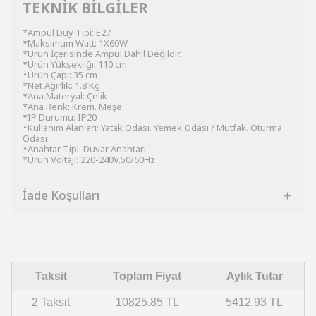
TEKNİK BİLGİLER
*Ampul Duy Tipi: E27
*Maksimum Watt: 1X60W
*Ürün İçerisinde Ampul Dahil Değildir.
*Ürün Yüksekliği: 110 cm
*Ürün Çapı: 35 cm
*Net Ağırlık: 1.8 Kg
*Ana Materyal: Çelik
*Ana Renk: Krem. Meşe
*IP Durumu: IP20
*Kullanım Alanları: Yatak Odası. Yemek Odası / Mutfak. Oturma
Odası
*Anahtar Tipi: Duvar Anahtarı
*Ürün Voltajı: 220-240V.50/60Hz
İade Koşulları
Taksit
Toplam Fiyat
Aylık Tutar
2 Taksit
10825.85 TL
5412.93 TL