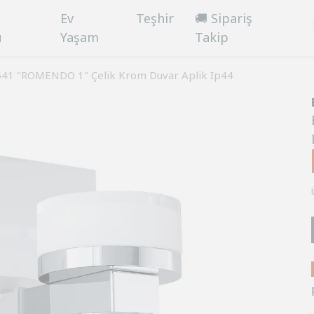
Ev
Teşhir
🚚 Sipariş
ü
Yaşam
Takip
541 "ROMENDO 1" Çelik Krom Duvar Aplik Ip44