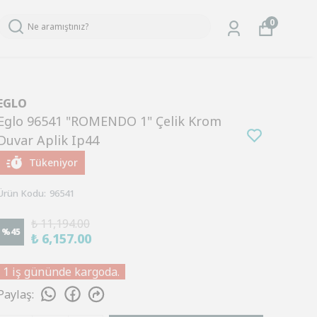
0
EGLO
Eglo 96541 "ROMENDO 1" Çelik Krom
Duvar Aplik Ip44
Tükeniyor
Ürün Kodu
:
96541
₺ 11,194.00
%
45
₺ 6,157.00
1 iş gününde kargoda.
Paylaş
: