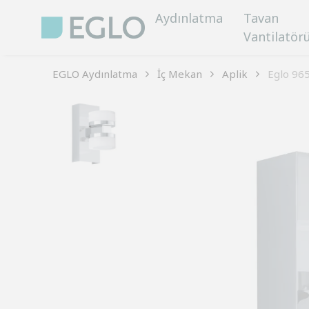
Aydınlatma
Tavan
Vantilatör
EGLO Aydınlatma
İç Mekan
Aplik
Eglo 96