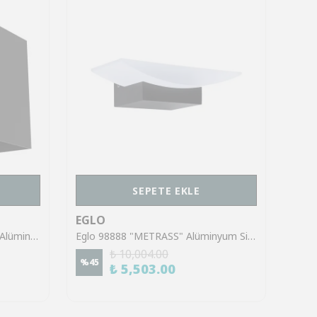
SEPETE EKLE
EGLO
EGL
Eglo 901049 "VALMONTONE" Alüminyum Siyah Duvar Aplik
Eglo 98888 "METRASS" Alüminyum Siyah Duvar Aplik
₺ 10,004.00
%
45
%
45
₺ 5,503.00