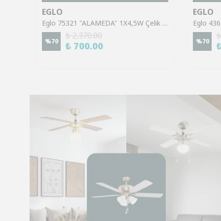
EGLO
EGLO
Eglo 43553 "GILTSPUR" Çelik Siyah Tavan Armatürü
Eglo 75321 "ALAMEDA" 1X4,5W Çelik Nikel Mat Sıva Üstü Spot
₺ 2,370.00
₺
%
70
%
70
₺ 700.00