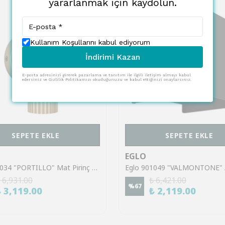
yararlanmak için kaydolun.
Kullanım Koşullarını kabul ediyorum
İndirimi Kazan
E-posta adresinizi girerek pazarlama ve tanıtım ile ilgili iletişim almayı kabul
edersiniz ve Gizlilik Politikamızı okuduğunuzu ve kabul ettiğinizi onaylarsınız.
SEPETE EKLE
SEPETE EKLE
EGLO
Eglo 902034 "PORTILLO" Mat Pirinç Alüminyum Çelik Duvar Aplik
 6,931.00
₺ 6,421.00
%
67
₺ 3,119.00
₺ 2,119.00