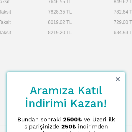
aksit
7646.55 TL
849.62 
Taksit
7828.35 TL
782.84 
Taksit
8019.02 TL
729.00 
Taksit
8219.20 TL
684.93 
Aramıza Katıl
İndirimi Kazan!
Bundan sonraki
2500₺
ve Üzeri
i
lk
siparişinizde
250₺
indirimden