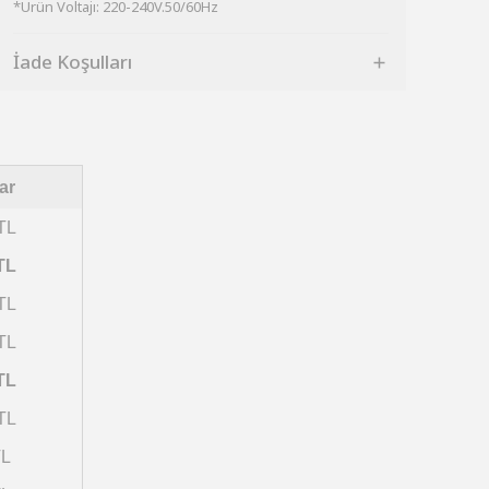
*Ürün Voltajı: 220-240V.50/60Hz
İade Koşulları
ar
TL
TL
TL
TL
TL
TL
TL