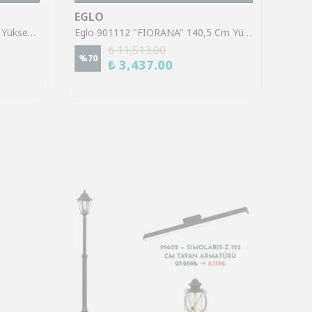
EGLO
EGL
Eglo 39921 "SINSIGA" 150 Cm Yüksekliğinde Çelik Siyah Sarkıt Avize
Eglo 901112 "FIORANA" 140,5 Cm Yüksekliğinde Çelik Köşe Lambası Lambader
₺ 11,513.00
%
70
%
70
₺ 3,437.00