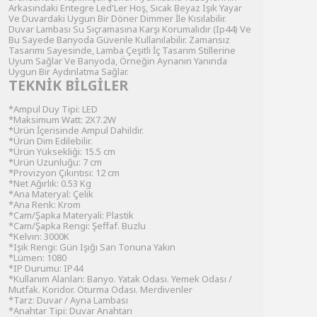
Arkasındaki Entegre Led'Ler Hoş, Sıcak Beyaz Işık Yayar
Ve Duvardaki Uygun Bir Döner Dimmer İle Kısılabilir.
Duvar Lambası Su Sıçramasına Karşı Korumalıdır (Ip44) Ve
Bu Sayede Banyoda Güvenle Kullanılabilir. Zamansız
Tasarımı Sayesinde, Lamba Çeşitli İç Tasarım Stillerine
Uyum Sağlar Ve Banyoda, Örneğin Aynanın Yanında
Uygun Bir Aydınlatma Sağlar.
TEKNİK BİLGİLER
*Ampul Duy Tipi: LED
*Maksimum Watt: 2X7.2W
*Ürün İçerisinde Ampul Dahildir.
*Ürün Dim Edilebilir.
*Ürün Yüksekliği: 15.5 cm
*Ürün Uzunluğu: 7 cm
*Provizyon Çıkıntısı: 12 cm
*Net Ağırlık: 0.53 Kg
*Ana Materyal: Çelik
*Ana Renk: Krom
*Cam/Şapka Materyali: Plastik
*Cam/Şapka Rengi: Şeffaf. Buzlu
*Kelvın: 3000K
*Işık Rengi: Gün Işığı Sarı Tonuna Yakın
*Lümen: 1080
*IP Durumu: IP44
*Kullanım Alanları: Banyo. Yatak Odası. Yemek Odası /
Mutfak. Koridor. Oturma Odası. Merdivenler
*Tarz: Duvar / Ayna Lambası
*Anahtar Tipi: Duvar Anahtarı