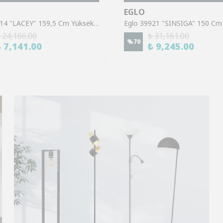
EGLO
Eglo 43614 "LACEY" 159,5 Cm Yüksekliğinde Çelik, Ahşap Köşe Lambası Lambader
 24,166.00
₺ 31,161.00
%
70
₺ 7,141.00
₺ 9,245.00