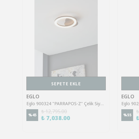
SEPETE EKLE
EGLO
EGLO
Eglo 902092 "CASTROVIDO" 58 Cm Uzunluğunda Siyah Çelik Duvar Aplik Ip44
Eglo 900324 "PARRAPOS-Z" Çelik Siyah Duvar Aplik
₺ 12,795.00
₺
%
45
%
55
₺ 7,038.00