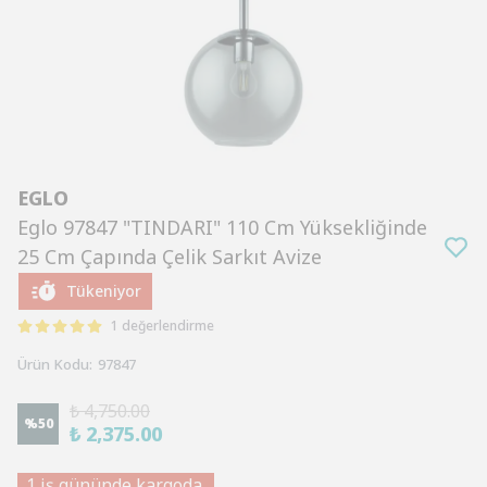
EGLO
Eglo 97847 "TINDARI" 110 Cm Yüksekliğinde
25 Cm Çapında Çelik Sarkıt Avize
Tükeniyor
1 değerlendirme
Ürün Kodu
:
97847
₺ 4,750.00
%
50
₺ 2,375.00
1 iş gününde kargoda.