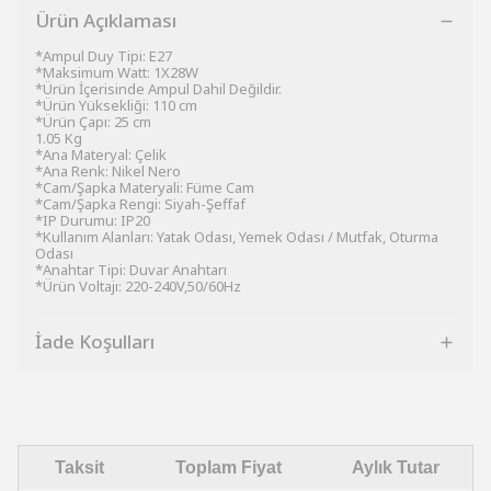
Ürün Açıklaması
*Ampul Duy Tipi: E27
*Maksimum Watt: 1X28W
*Ürün İçerisinde Ampul Dahil Değildir.
*Ürün Yüksekliği: 110 cm
*Ürün Çapı: 25 cm
1.05 Kg
*Ana Materyal: Çelik
*Ana Renk: Nikel Nero
*Cam/Şapka Materyali: Füme Cam
*Cam/Şapka Rengi: Siyah-Şeffaf
*IP Durumu: IP20
*Kullanım Alanları: Yatak Odası, Yemek Odası / Mutfak, Oturma
Odası
*Anahtar Tipi: Duvar Anahtarı
*Ürün Voltajı: 220-240V,50/60Hz
İade Koşulları
Taksit
Toplam Fiyat
Aylık Tutar