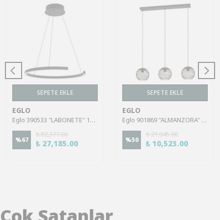
SEPETE EKLE
SEPETE EKLE
EGLO
EGLO
Eglo 390533 "LABONETE" 180 Cm Yüksekliğinde Alüminyum Çelik Sarkıt Avize
Eglo 901869 "ALMANZORA" 110 Cm Yüksekliğinde Siyah. Bakır Çelik Sarkıt Avize
₺ 82,377.00
₺ 21,045.00
%
67
%
50
₺ 27,185.00
₺ 10,523.00
Çok Satanlar