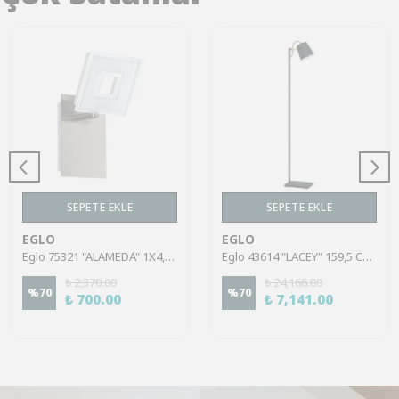
SEPETE EKLE
SEPETE EKLE
EGLO
EGLO
Eglo 75321 "ALAMEDA" 1X4,5W Çelik Nikel Mat Sıva Üstü Spot
Eglo 43614 "LACEY" 159,5 Cm Yüksekliğinde Çelik, Ahşap Köşe Lambası Lambader
₺ 2,370.00
₺ 24,166.00
%
70
%
70
₺ 700.00
₺ 7,141.00