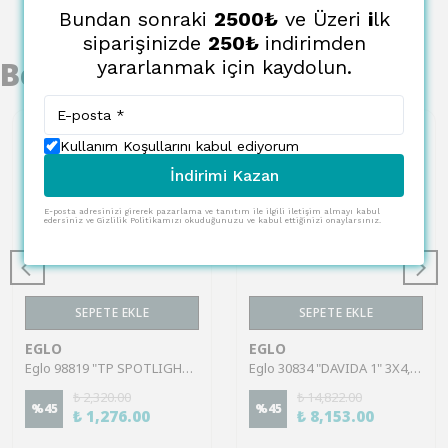
Bundan sonraki
2500₺
ve Üzeri
i
lk
siparişinizde
250₺
indirimden
Benzer Ürünler
yararlanmak için kaydolun.
Kullanım Koşullarını kabul ediyorum
İndirimi Kazan
E-posta adresinizi girerek pazarlama ve tanıtım ile ilgili iletişim almayı kabul
edersiniz ve Gizlilik Politikamızı okuduğunuzu ve kabul ettiğinizi onaylarsınız.
SEPETE EKLE
SEPETE EKLE
EGLO
EGLO
Eglo 98819 "TP SPOTLIGHT" 1X8,5W Alüminyum, Plastik Anodize Alüminyum Linear Ray Sıva Üstü Spot
Eglo 30834 "DAVIDA 1" 3X4,6W Çelik Nikel Nero Sıva Üstü Spot
₺ 2,320.00
₺ 14,822.00
%
45
%
45
₺ 1,276.00
₺ 8,153.00