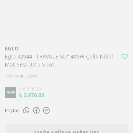
EGLO
Eglo 32944 "TRAVALE-SD" 4X5W Çelik Nikel
Mat Sıva Üstü Spot
Ürün Kodu
:
32944
₺ 6,616.00
%
40
₺ 3,970.00
Paylaş
:
Stoğa Gelince Haber Ver