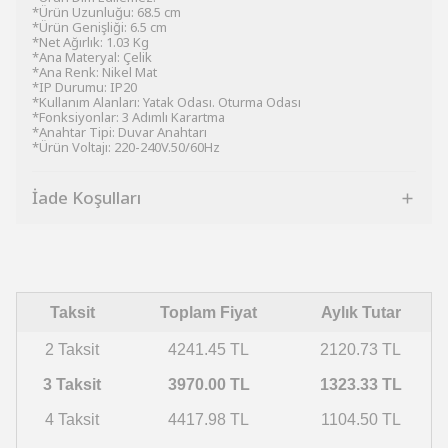
*Ürün Uzunluğu: 68.5 cm
*Ürün Genişliği: 6.5 cm
*Net Ağırlık: 1.03 Kg
*Ana Materyal: Çelik
*Ana Renk: Nikel Mat
*IP Durumu: IP20
*Kullanım Alanları: Yatak Odası. Oturma Odası
*Fonksiyonlar: 3 Adımlı Karartma
*Anahtar Tipi: Duvar Anahtarı
*Ürün Voltajı: 220-240V.50/60Hz
İade Koşulları
Taksit
Toplam Fiyat
Aylık Tutar
2 Taksit
4241.45 TL
2120.73 TL
3 Taksit
3970.00 TL
1323.33 TL
4 Taksit
4417.98 TL
1104.50 TL