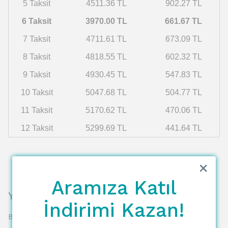
5 Taksit
4511.36 TL
902.27 TL
6 Taksit
3970.00 TL
661.67 TL
7 Taksit
4711.61 TL
673.09 TL
8 Taksit
4818.55 TL
602.32 TL
9 Taksit
4930.45 TL
547.83 TL
10 Taksit
5047.68 TL
504.77 TL
11 Taksit
5170.62 TL
470.06 TL
12 Taksit
5299.69 TL
441.64 TL
Aramıza Katıl
Yorumlar
İndirimi Kazan!
Bu ürün için henüz yorum yapılmamış.