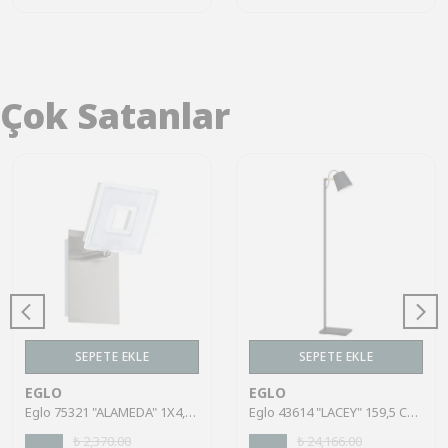
Çok Satanlar
SEPETE EKLE
SEPETE EKLE
EGLO
EGLO
Eglo 75321 "ALAMEDA" 1X4,5W Çelik Nikel Mat Sıva Üstü Spot
Eglo 43614 "LACEY" 159,5 Cm Yüksekliğinde Çelik, Ahşap Köşe Lambası Lambader
₺ 2,370.00
₺ 24,166.00