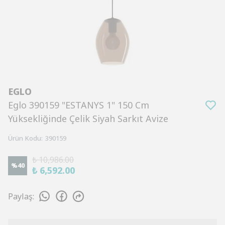
EGLO
Eglo 390159 "ESTANYS 1" 150 Cm
Yüksekliğinde Çelik Siyah Sarkıt Avize
Ürün Kodu
:
390159
₺ 10,986.00
%
40
₺ 6,592.00
Paylaş
: