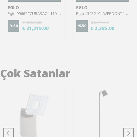
EGLO
EGLO
Eglo 99662 "CURASAO" 110 Cm Yüksekliğinde Çelik Siyah Sarkıt Avize
Eglo 43252 "CLAVERDON" 18 Cm Çapında Çelik Siyah Sarkıt Avize
₺ 42,637.00
₺ 6,770.00
%
50
%
50
₺ 21,319.00
₺ 3,385.00
Çok Satanlar