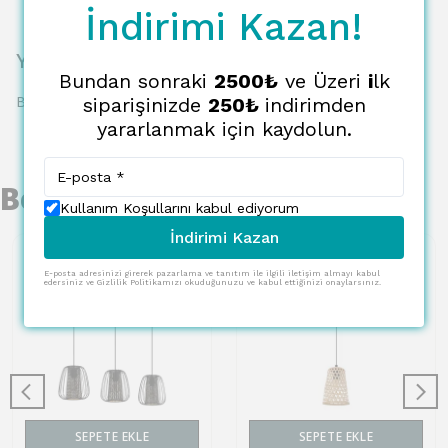
İndirimi Kazan!
Yorumlar
Bundan sonraki
2500₺
ve Üzeri
i
lk
Bu ürün için henüz yorum yapılmamış.
siparişinizde
250₺
indirimden
yararlanmak için kaydolun.
Benzer Ürünler
Kullanım Koşullarını kabul ediyorum
İndirimi Kazan
E-posta adresinizi girerek pazarlama ve tanıtım ile ilgili iletişim almayı kabul
edersiniz ve Gizlilik Politikamızı okuduğunuzu ve kabul ettiğinizi onaylarsınız.
SEPETE EKLE
SEPETE EKLE