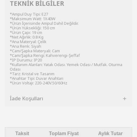
TEKNİK BİLGİLER
*Ampul Duy Tipi: E27
*Maksimum Watt: 1X40W
*Ürün İçerisinde Ampul Dahil Değildir.
*Ürün Yüksekliği: 150 cm
*Ürün Çapı: 19 cm
*Net Ağırlık: 0.8 Kg
*Ana Materyal: Çelik
*Ana Renk: Siyah
*Cam/Şapka Materyali: Cam
*Cam/Şapka Rengi: Kahverengi-Şeffaf
*IP Durumu: IP20
*Kullanım Alanları: Yatak Odası. Yemek Odası / Mutfak. Oturma
Odası
*Tarz: Kristal ve Tasarım
*Anahtar Tipi: Duvar Anahtarı
*Ürün Voltajı: 220-240V.50/60Hz
İade Koşulları
Taksit
Toplam Fiyat
Aylık Tutar