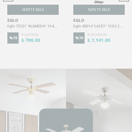
SEPETE EKLE
SEPETE EKLE
EGLO
EGLO
Eglo 75321 "ALAMEDA" 1X4,5W Çelik Nikel Mat Sıva Üstü Spot
Eglo 43614 "LACEY" 159,5 Cm Yüksekliğinde Çelik, Ahşap Köşe Lambası Lambader
₺ 2,370.00
₺ 24,166.00
%
70
%
70
₺ 700.00
₺ 7,141.00