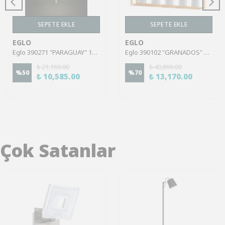
SEPETE EKLE
SEPETE EKLE
EGLO
EGLO
Eglo 390271 "PARAGUAY" 150 Cm Yüksekliğinde Çelik Siyah, Fırçalanmış Pirinç Sarkıt Avize
Eglo 390102 "GRANADOS" 150 Cm Yüksekliğinde Çelik, Ahşap Siyah, Kahverengi Sarkıt Avize
₺ 21,169.00
₺ 43,899.00
%
50
%
70
₺ 10,585.00
₺ 13,170.00
Çok Satanlar