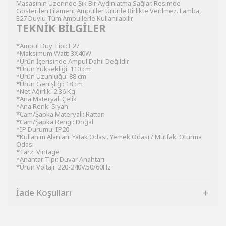
Masasının Üzerinde Şık Bir Aydınlatma Sağlar. Resimde
Gösterilen Filament Ampuller Ürünle Birlikte Verilmez. Lamba,
E27 Duylu Tüm Ampullerle Kullanılabilir.
TEKNİK BİLGİLER
*Ampul Duy Tipi: E27
*Maksimum Watt: 3X40W
*Ürün İçerisinde Ampul Dahil Değildir.
*Ürün Yüksekliği: 110 cm
*Ürün Uzunluğu: 88 cm
*Ürün Genişliği: 18 cm
*Net Ağırlık: 2.36 Kg
*Ana Materyal: Çelik
*Ana Renk: Siyah
*Cam/Şapka Materyali: Rattan
*Cam/Şapka Rengi: Doğal
*IP Durumu: IP20
*Kullanım Alanları: Yatak Odası. Yemek Odası / Mutfak. Oturma
Odası
*Tarz: Vintage
*Anahtar Tipi: Duvar Anahtarı
*Ürün Voltajı: 220-240V.50/60Hz
İade Koşulları