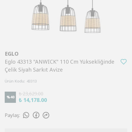
EGLO
Eglo 43313 "ANWICK" 110 Cm Yüksekliğinde
Çelik Siyah Sarkıt Avize
Ürün Kodu
:
43313
₺ 23,629.00
%
40
₺ 14,178.00
Paylaş
: