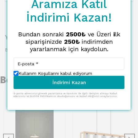
Aramıza Katıl
İndirimi Kazan!
Bundan sonraki
2500₺
ve Üzeri
i
lk
Yorumlar
siparişinizde
250₺
indirimden
yararlanmak için kaydolun.
Bu ürün için henüz yorum yapılmamış.
Kullanım Koşullarını kabul ediyorum
Benzer Ürünler
İndirimi Kazan
E-posta adresinizi girerek pazarlama ve tanıtım ile ilgili iletişim almayı kabul
edersiniz ve Gizlilik Politikamızı okuduğunuzu ve kabul ettiğinizi onaylarsınız.