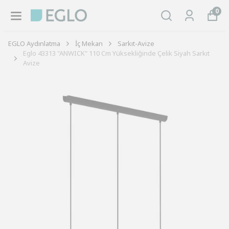
0
EGLO Aydınlatma
İç Mekan
Sarkıt-Avize
Eglo 43313 "ANWICK" 110 Cm Yüksekliğinde Çelik Siyah Sarkıt
Avize