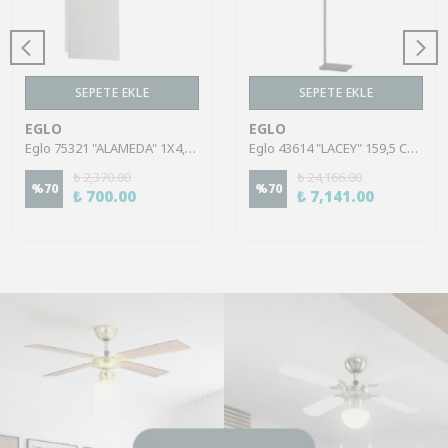
SEPETE EKLE
SEPETE EKLE
EGLO
EGLO
Eglo 75321 "ALAMEDA" 1X4,5W Çelik Nikel Mat Sıva Üstü Spot
Eglo 43614 "LACEY" 159,5 Cm Yüksekliğinde Çelik, Ahşap Köşe Lambası Lambader
₺ 2,370.00
₺ 24,166.00
%
70
%
70
₺ 700.00
₺ 7,141.00