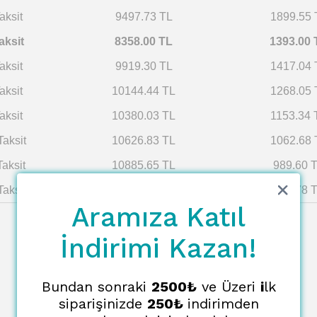
aksit
9497.73 TL
1899.55 
aksit
8358.00 TL
1393.00 
aksit
9919.30 TL
1417.04 
aksit
10144.44 TL
1268.05 
aksit
10380.03 TL
1153.34 
Taksit
10626.83 TL
1062.68 
Taksit
10885.65 TL
989.60 
Taksit
11157.39 TL
929.78 
Aramıza Katıl
İndirimi Kazan!
Bundan sonraki
2500₺
ve Üzeri
i
lk
siparişinizde
250₺
indirimden