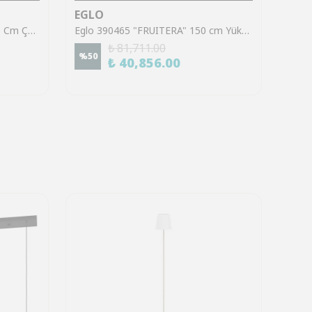
EGLO
EGL
Eglo 97841 "ROCCAFORTE" 40 Cm Çapında Çelik Siyah, Gold Sarkıt Avize
Eglo 390465 "FRUITERA" 150 cm Yüksekliğinde Fırçalanmış Pirinç Çelik Sarkıt Avize
₺ 81,711.00
%
50
%
50
₺ 40,856.00