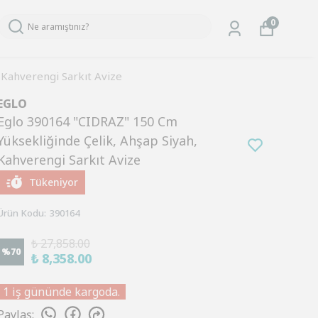
0
 Kahverengi Sarkıt Avize
EGLO
Eglo 390164 "CIDRAZ" 150 Cm
Yüksekliğinde Çelik, Ahşap Siyah,
Kahverengi Sarkıt Avize
Tükeniyor
Ürün Kodu
:
390164
₺ 27,858.00
%
70
₺ 8,358.00
1 iş gününde kargoda.
Paylaş
: