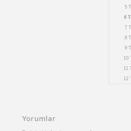
5 T
6 T
7 T
8 T
9 T
10 
11 
12 
Yorumlar