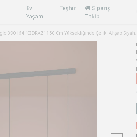
Ev
Teşhir
🚚 Sipariş
ü
Yaşam
Takip
glo 390164 "CIDRAZ" 150 Cm Yüksekliğinde Çelik, Ahşap Siyah,