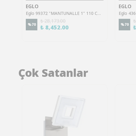
EGLO
EGLO
Eglo 79456 "LONCINO 1" 110 Cm Yüksekliğinde Çelik Sarkıt Avize
Eglo 99372 "MANTUNALLE 1" 110 Cm Yüksekliğinde Çelik Siyah Sarkıt Avize
₺ 28,173.00
₺
%
70
%
70
₺ 8,452.00
Çok Satanlar