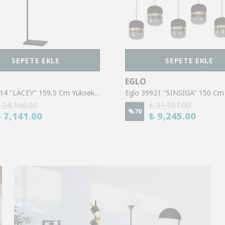
SEPETE EKLE
SEPETE EKLE
EGLO
Eglo 43614 "LACEY" 159,5 Cm Yüksekliğinde Çelik, Ahşap Köşe Lambası Lambader
 24,166.00
₺ 31,161.00
%
70
₺ 7,141.00
₺ 9,245.00