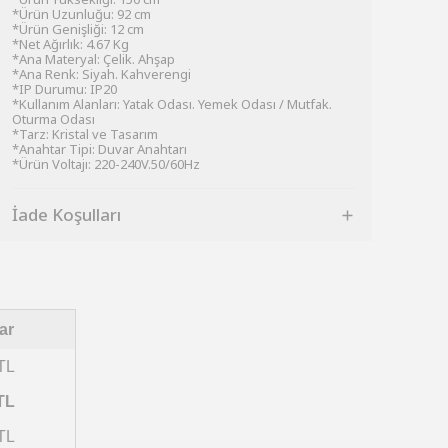
*Ürün Uzunluğu: 92 cm
*Ürün Genişliği: 12 cm
*Net Ağırlık: 4.67 Kg
*Ana Materyal: Çelik. Ahşap
*Ana Renk: Siyah. Kahverengi
*IP Durumu: IP20
*Kullanım Alanları: Yatak Odası. Yemek Odası / Mutfak.
Oturma Odası
*Tarz: Kristal ve Tasarım
*Anahtar Tipi: Duvar Anahtarı
*Ürün Voltajı: 220-240V.50/60Hz
İade Koşulları
ar
TL
TL
TL