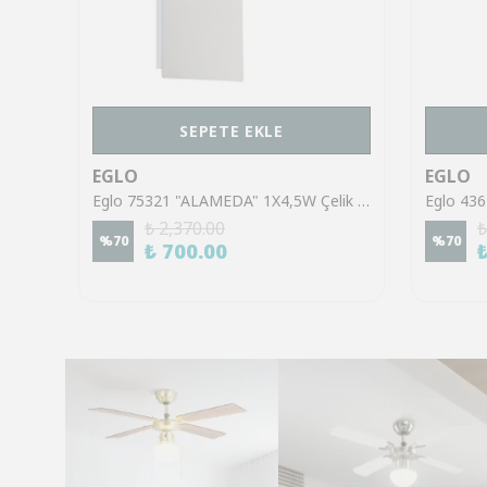
SEPETE EKLE
EGLO
EGLO
Eglo 43553 "GILTSPUR" Çelik Siyah Tavan Armatürü
Eglo 75321 "ALAMEDA" 1X4,5W Çelik Nikel Mat Sıva Üstü Spot
₺ 2,370.00
₺
%
70
%
70
₺ 700.00