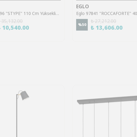
EGLO
Eglo 43696 "STYPE" 110 Cm Yüksekliğinde Çelik Gold Sarkıt Avize
 35,132.00
₺ 27,212.00
%
50
₺ 10,540.00
₺ 13,606.00