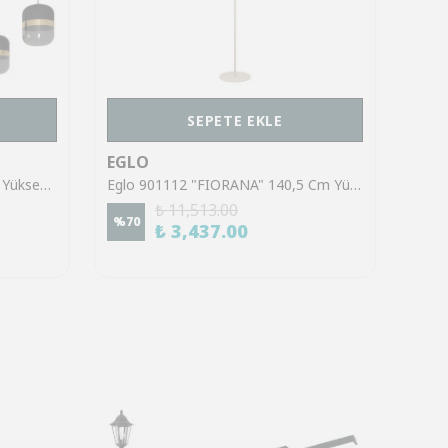
SEPETE EKLE
EGLO
EGL
Eglo 39921 "SINSIGA" 150 Cm Yüksekliğinde Çelik Siyah Sarkıt Avize
Eglo 901112 "FIORANA" 140,5 Cm Yüksekliğinde Çelik Köşe Lambası Lambader
₺ 11,513.00
%
70
%
70
₺ 3,437.00