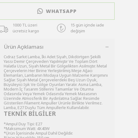
WHATSAPP
1000 TL üzeri
15 gün içinde iade
ücretsiz kargo
değişim
Ürün Açıklaması
Cıdraz Sarkıt Lamba, İki Adet Siyah, Dikdörtgen Şekilli
Yassı Demir Çerçeveden Yapılmıştır Ve Toplam Dört
Halatla Uzun, Siyah Metal Bir Gölgelikten Asılmıştır. Metal
Çerçevelerin Her Birine Yerleştirilmiş Meşe Ağacı
Elemanları, Lambanın Modaya Uygun Malzeme Karışımını
Sağlar. Siyah Metal Çerçevelerdeki Beş Uzun Oyuk,
Büyüleyici Işık Ve Gölge Oyunları Yaratır. Asma Lamba,
Modern İç Tasarım Stillerini Tamamlar Ve Oturma
Odasında Veya Yemek Odasında Yemek Masasının
Üzerinde Atmosferik Bir Aydınlatma Sağlar. Resimde
Gösterilen Filament Ampuller Ürünle Birlikte Verilmez.
Lamba, E27 Duylu Tüm Ampullerle Kullanılabilir.
TEKNİK BİLGİLER
*Ampul Duy Tipi: E27
*Maksimum Watt: 4X40W
*Ürün İçerisinde Ampul Dahil Değildir.
*Ürün Yüksekliği: 150 cm