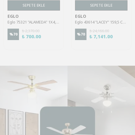
SEPETE EKLE
SEPETE EKLE
EGLO
EGLO
Eglo 75321 "ALAMEDA" 1X4,5W Çelik Nikel Mat Sıva Üstü Spot
Eglo 43614 "LACEY" 159,5 Cm Yüksekliğinde Çelik, Ahşap Köşe Lambası Lambader
₺ 2,370.00
₺ 24,166.00
%
70
%
70
₺ 700.00
₺ 7,141.00