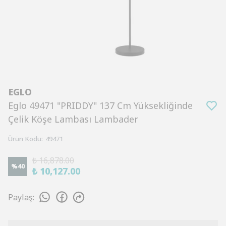
EGLO
Eglo 49471 "PRIDDY" 137 Cm Yüksekliğinde
Çelik Köşe Lambası Lambader
Ürün Kodu
:
49471
₺ 16,878.00
%
40
₺ 10,127.00
Paylaş
: