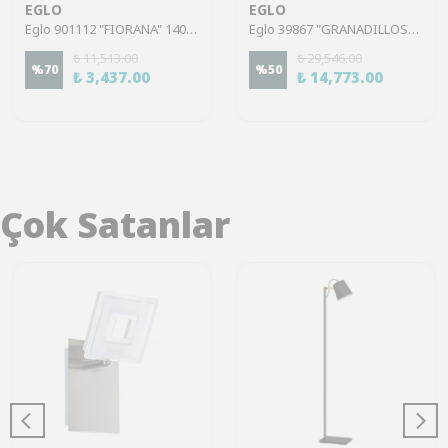
EGLO
EGLO
Eglo 901112 "FIORANA" 140,5 Cm Yüksekliğinde Çelik Köşe Lambası Lambader
Eglo 39867 "GRANADILLOS" 153 Cm Yüksekliğinde Çelik Köşe Lambası Lambader
₺ 11,513.00
₺ 29,546.00
%
70
%
50
₺ 3,437.00
₺ 14,773.00
Çok Satanlar