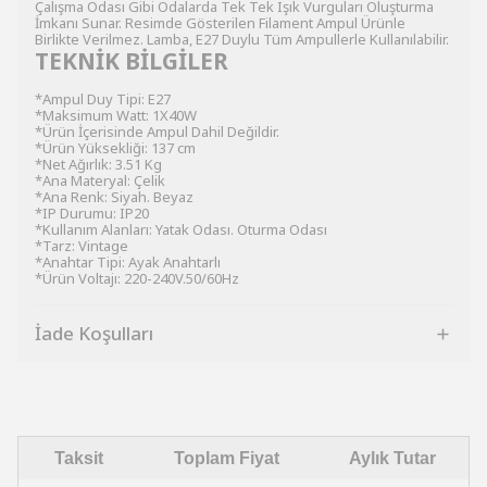
Çalışma Odası Gibi Odalarda Tek Tek Işık Vurguları Oluşturma
İmkanı Sunar. Resimde Gösterilen Filament Ampul Ürünle
Birlikte Verilmez. Lamba, E27 Duylu Tüm Ampullerle Kullanılabilir.
TEKNİK BİLGİLER
*Ampul Duy Tipi: E27
*Maksimum Watt: 1X40W
*Ürün İçerisinde Ampul Dahil Değildir.
*Ürün Yüksekliği: 137 cm
*Net Ağırlık: 3.51 Kg
*Ana Materyal: Çelik
*Ana Renk: Siyah. Beyaz
*IP Durumu: IP20
*Kullanım Alanları: Yatak Odası. Oturma Odası
*Tarz: Vintage
*Anahtar Tipi: Ayak Anahtarlı
*Ürün Voltajı: 220-240V.50/60Hz
İade Koşulları
Taksit
Toplam Fiyat
Aylık Tutar