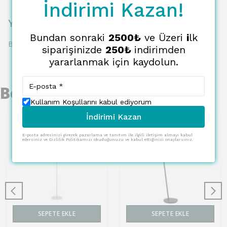
İndirimi Kazan!
Yorumlar
Bundan sonraki
2500₺
ve Üzeri
i
lk
Bu ürün için henüz yorum yapılmamış.
siparişinizde
250₺
indirimden
yararlanmak için kaydolun.
Benzer Ürünler
Kullanım Koşullarını kabul ediyorum
İndirimi Kazan
E-posta adresinizi girerek pazarlama ve tanıtım ile ilgili iletişim almayı kabul
edersiniz ve Gizlilik Politikamızı okuduğunuzu ve kabul ettiğinizi onaylarsınız.
SEPETE EKLE
SEPETE EKLE