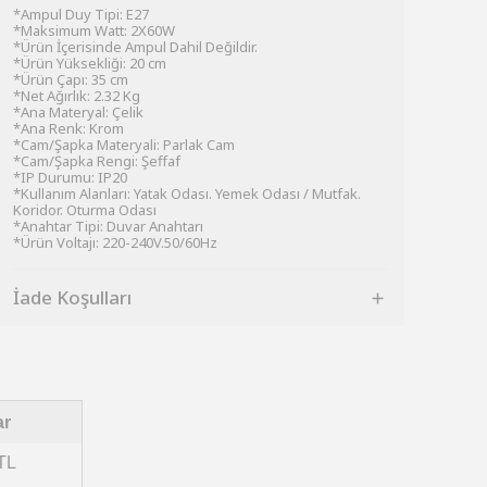
*Ampul Duy Tipi: E27
*Maksimum Watt: 2X60W
*Ürün İçerisinde Ampul Dahil Değildir.
*Ürün Yüksekliği: 20 cm
*Ürün Çapı: 35 cm
*Net Ağırlık: 2.32 Kg
*Ana Materyal: Çelik
*Ana Renk: Krom
*Cam/Şapka Materyali: Parlak Cam
*Cam/Şapka Rengi: Şeffaf
*IP Durumu: IP20
*Kullanım Alanları: Yatak Odası. Yemek Odası / Mutfak.
Koridor. Oturma Odası
*Anahtar Tipi: Duvar Anahtarı
*Ürün Voltajı: 220-240V.50/60Hz
İade Koşulları
ar
TL