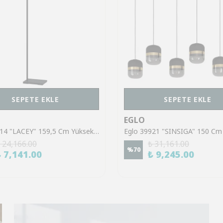
SEPETE EKLE
SEPETE EKLE
EGLO
Eglo 43614 "LACEY" 159,5 Cm Yüksekliğinde Çelik, Ahşap Köşe Lambası Lambader
 24,166.00
₺ 31,161.00
%
70
₺ 7,141.00
₺ 9,245.00