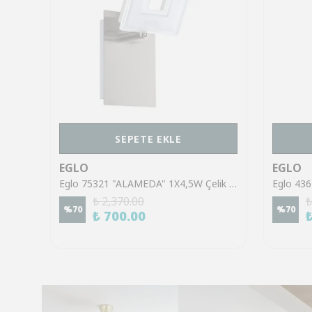
SEPETE EKLE
EGLO
EGLO
Eglo 43553 "GILTSPUR" Çelik Siyah Tavan Armatürü
Eglo 75321 "ALAMEDA" 1X4,5W Çelik Nikel Mat Sıva Üstü Spot
₺ 2,370.00
₺
%
70
%
70
₺ 700.00