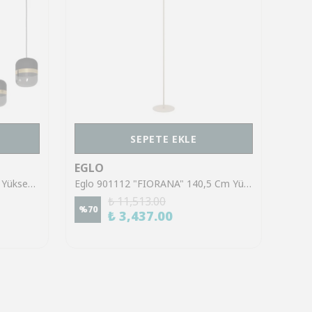
SEPETE EKLE
EGLO
EGL
Eglo 39921 "SINSIGA" 150 Cm Yüksekliğinde Çelik Siyah Sarkıt Avize
Eglo 901112 "FIORANA" 140,5 Cm Yüksekliğinde Çelik Köşe Lambası Lambader
₺ 11,513.00
%
70
%
70
₺ 3,437.00