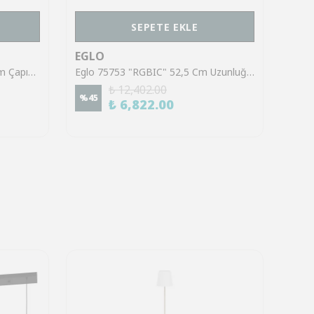
SEPETE EKLE
EGLO
EGL
Eglo 900182 "FUEVA 5" 28,5 Cm Çapında Çelik Fırçalanmış Pirinç Tavan Armatürü
Eglo 75753 "RGBIC" 52,5 Cm Uzunluğunda Çelik Siyah Tavan Armatürü
₺ 12,402.00
%
45
%
45
₺ 6,822.00