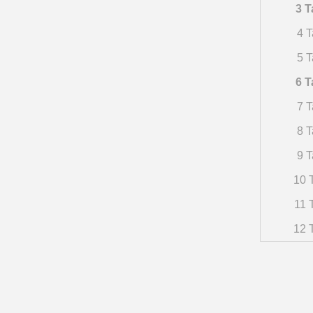
3 T
4 T
5 T
6 T
7 T
8 T
9 T
10 T
11 
12 T