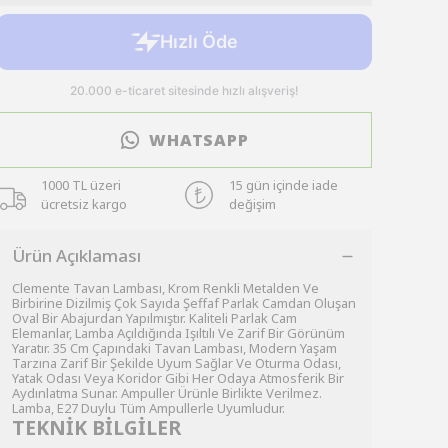
WHATSAPP
1000 TL üzeri
15 gün içinde iade
ücretsiz kargo
değişim
Ürün Açıklaması
Clemente Tavan Lambası, Krom Renkli Metalden Ve
Birbirine Dizilmiş Çok Sayıda Şeffaf Parlak Camdan Oluşan
Oval Bir Abajurdan Yapılmıştır. Kaliteli Parlak Cam
Elemanlar, Lamba Açıldığında Işıltılı Ve Zarif Bir Görünüm
Yaratır. 35 Cm Çapındaki Tavan Lambası, Modern Yaşam
Tarzına Zarif Bir Şekilde Uyum Sağlar Ve Oturma Odası,
Yatak Odası Veya Koridor Gibi Her Odaya Atmosferik Bir
Aydınlatma Sunar. Ampuller Ürünle Birlikte Verilmez.
Lamba, E27 Duylu Tüm Ampullerle Uyumludur.
TEKNİK BİLGİLER