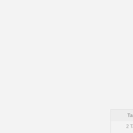
Ta
2 T