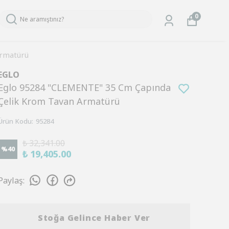
0
Armatürü
EGLO
Eglo 95284 "CLEMENTE" 35 Cm Çapında
Çelik Krom Tavan Armatürü
Ürün Kodu
:
95284
₺ 32,341.00
%
40
₺ 19,405.00
Paylaş
:
Stoğa Gelince Haber Ver