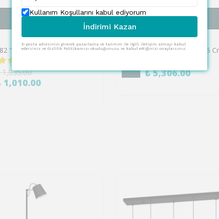
Kullanım Koşullarını kabul ediyorum
SEPETE EKLE
SEPETE EKLE
İndirimi Kazan
EGLO
E-posta adresinizi girerek pazarlama ve tanıtım ile ilgili iletişim almayı kabul
Eglo 32682 "GIRON LED" 22 Cm Genişliğinde Beyaz Çelik Tavan Armatürü
edersiniz ve Gizlilik Politikamızı okuduğunuzu ve kabul ettiğinizi onaylarsınız.
1 değerlendirme
₺ 9,646.00
%
45
 1,835.00
₺ 5,306.00
₺ 1,010.00