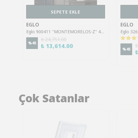
SEPETE EKLE
EGLO
EGLO
Eglo 98604 "MUSURITA" 44 Cm Çapında Plastik, Çelik Siyah Tavan Armatürü
Eglo 900411 "MONTEMORELOS-Z" 42 Cm Çapında Alüminyum Siyah Tavan Armatürü RGB
₺ 24,751.00
%
45
₺ 13,614.00
₺
%
45
Çok Satanlar