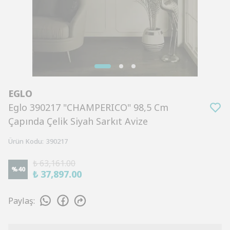
EGLO
Eglo 390217 "CHAMPERICO" 98,5 Cm
Çapında Çelik Siyah Sarkıt Avize
Ürün Kodu
:
390217
₺ 63,161.00
%
40
₺ 37,897.00
Paylaş
: