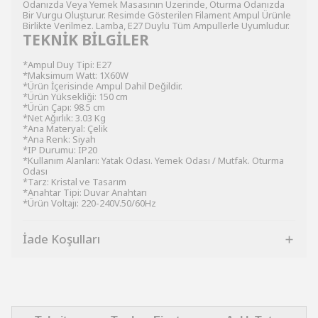
Odanızda Veya Yemek Masasının Üzerinde, Oturma Odanızda
Bir Vurgu Oluşturur. Resimde Gösterilen Filament Ampul Ürünle
Birlikte Verilmez. Lamba, E27 Duylu Tüm Ampullerle Uyumludur.
TEKNİK BİLGİLER
*Ampul Duy Tipi: E27
*Maksimum Watt: 1X60W
*Ürün İçerisinde Ampul Dahil Değildir.
*Ürün Yüksekliği: 150 cm
*Ürün Çapı: 98.5 cm
*Net Ağırlık: 3.03 Kg
*Ana Materyal: Çelik
*Ana Renk: Siyah
*IP Durumu: IP20
*Kullanım Alanları: Yatak Odası. Yemek Odası / Mutfak. Oturma
Odası
*Tarz: Kristal ve Tasarım
*Anahtar Tipi: Duvar Anahtarı
*Ürün Voltajı: 220-240V.50/60Hz
İade Koşulları