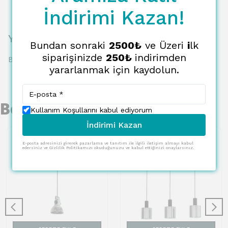
İndirimi Kazan!
Yorumlar
Bundan sonraki
2500₺
ve Üzeri
i
lk
siparişinizde
250₺
indirimden
Bu ürün için henüz yorum yapılmamış.
yararlanmak için kaydolun.
Benzer Ürünler
Kullanım Koşullarını kabul ediyorum
İndirimi Kazan
E-posta adresinizi girerek pazarlama ve tanıtım ile ilgili iletişim almayı kabul
edersiniz ve Gizlilik Politikamızı okuduğunuzu ve kabul ettiğinizi onaylarsınız.