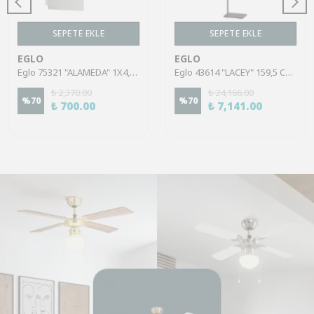
SEPETE EKLE
SEPETE EKLE
EGLO
EGLO
Eglo 75321 "ALAMEDA" 1X4,5W Çelik Nikel Mat Sıva Üstü Spot
Eglo 43614 "LACEY" 159,5 Cm Yüksekliğinde Çelik, Ahşap Köşe Lambası Lambader
₺ 2,370.00
₺ 24,166.00
%
70
%
70
₺ 700.00
₺ 7,141.00