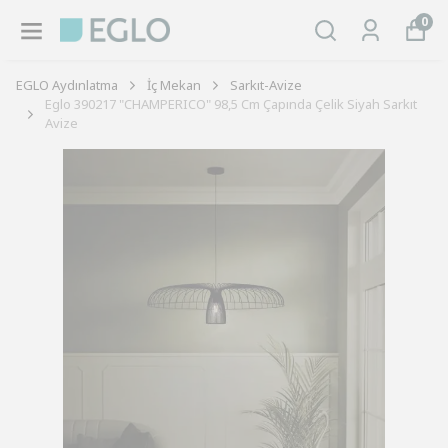
0
EGLO Aydınlatma
İç Mekan
Sarkıt-Avize
Eglo 390217 "CHAMPERICO" 98,5 Cm Çapında Çelik Siyah Sarkıt
Avize