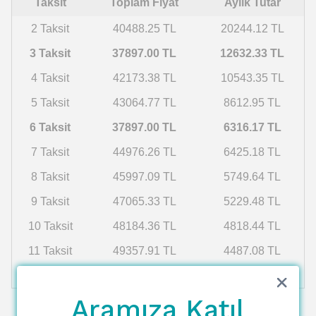
Taksit
Toplam Fiyat
Aylık Tutar
2 Taksit
40488.25 TL
20244.12 TL
3 Taksit
37897.00 TL
12632.33 TL
4 Taksit
42173.38 TL
10543.35 TL
5 Taksit
43064.77 TL
8612.95 TL
6 Taksit
37897.00 TL
6316.17 TL
7 Taksit
44976.26 TL
6425.18 TL
8 Taksit
45997.09 TL
5749.64 TL
9 Taksit
47065.33 TL
5229.48 TL
10 Taksit
48184.36 TL
4818.44 TL
11 Taksit
49357.91 TL
4487.08 TL
12 Taksit
50590.04 TL
4215.84 TL
Aramıza Katıl