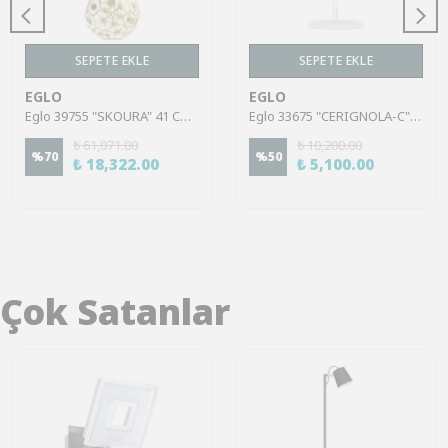
SEPETE EKLE
SEPETE EKLE
EGLO
EGLO
Eglo 39755 "SKOURA" 41 Cm Çapında Çelik Siyah, Pirinç Sarkıt Avize
Eglo 33675 "CERIGNOLA-C" 40 Cm Çapında Çelik, Alüminyum Sarkıt Avize
₺ 61,071.00
₺ 10,200.00
%
70
%
50
₺ 18,322.00
₺ 5,100.00
Çok Satanlar