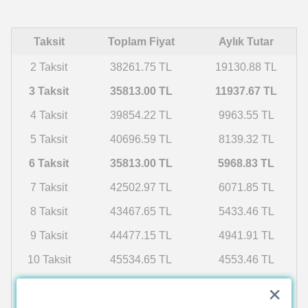
Taksit
Toplam Fiyat
Aylık Tutar
2 Taksit
38261.75 TL
19130.88 TL
3 Taksit
35813.00 TL
11937.67 TL
4 Taksit
39854.22 TL
9963.55 TL
5 Taksit
40696.59 TL
8139.32 TL
6 Taksit
35813.00 TL
5968.83 TL
7 Taksit
42502.97 TL
6071.85 TL
8 Taksit
43467.65 TL
5433.46 TL
9 Taksit
44477.15 TL
4941.91 TL
10 Taksit
45534.65 TL
4553.46 TL
11 Taksit
46643.66 TL
4240.33 TL
12 Taksit
47808.04 TL
3984.00 TL