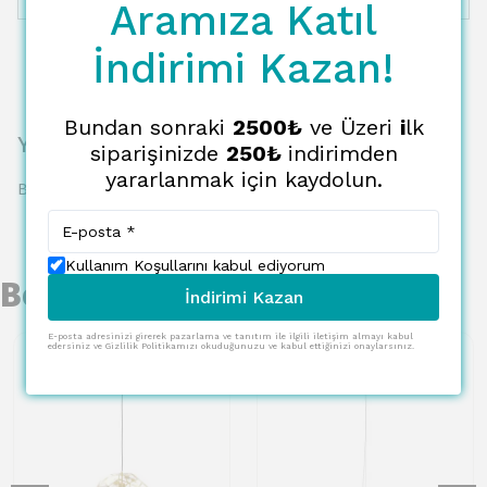
Aramıza Katıl
İndirimi Kazan!
Bundan sonraki
2500₺
ve Üzeri
i
lk
Yorumlar
siparişinizde
250₺
indirimden
yararlanmak için kaydolun.
Bu ürün için henüz yorum yapılmamış.
Kullanım Koşullarını kabul ediyorum
Benzer Ürünler
İndirimi Kazan
E-posta adresinizi girerek pazarlama ve tanıtım ile ilgili iletişim almayı kabul
edersiniz ve Gizlilik Politikamızı okuduğunuzu ve kabul ettiğinizi onaylarsınız.