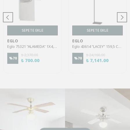
SEPETE EKLE
SEPETE EKLE
EGLO
EGLO
Eglo 75321 "ALAMEDA" 1X4,5W Çelik Nikel Mat Sıva Üstü Spot
Eglo 43614 "LACEY" 159,5 Cm Yüksekliğinde Çelik, Ahşap Köşe Lambası Lambader
₺ 2,370.00
₺ 24,166.00
%
70
%
70
₺ 700.00
₺ 7,141.00