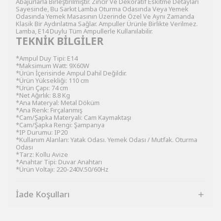
Abajurlarla Birleştirilmiştir. Zincir Ve Dekoratif Eskitme Detayları
Sayesinde, Bu Sarkıt Lamba Oturma Odasında Veya Yemek
Odasında Yemek Masasının Üzerinde Özel Ve Aynı Zamanda
Klasik Bir Aydınlatma Sağlar. Ampuller Ürünle Birlikte Verilmez.
Lamba, E14 Duylu Tüm Ampullerle Kullanılabilir.
TEKNİK BİLGİLER
*Ampul Duy Tipi: E14
*Maksimum Watt: 9X60W
*Ürün İçerisinde Ampul Dahil Değildir.
*Ürün Yüksekliği: 110 cm
*Ürün Çapı: 74 cm
*Net Ağırlık: 8.8 Kg
*Ana Materyal: Metal Döküm
*Ana Renk: Fırçalanmış
*Cam/Şapka Materyali: Cam Kaymaktaşı
*Cam/Şapka Rengi: Şampanya
*IP Durumu: IP20
*Kullanım Alanları: Yatak Odası. Yemek Odası / Mutfak. Oturma
Odası
*Tarz: Kollu Avize
*Anahtar Tipi: Duvar Anahtarı
*Ürün Voltajı: 220-240V.50/60Hz
İade Koşulları