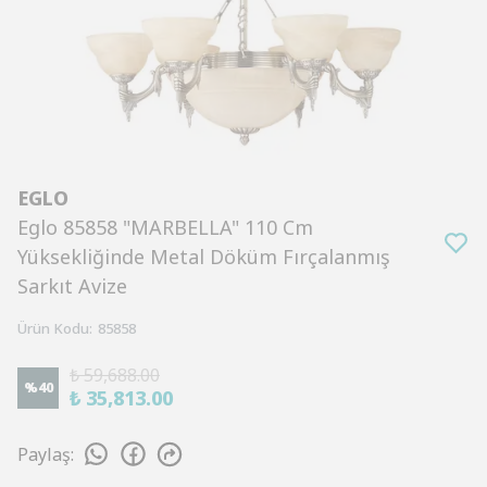
EGLO
Eglo 85858 "MARBELLA" 110 Cm
Yüksekliğinde Metal Döküm Fırçalanmış
Sarkıt Avize
Ürün Kodu
:
85858
₺ 59,688.00
%
40
₺ 35,813.00
Paylaş
: